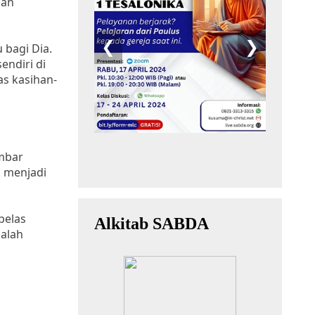
han
bagi Dia.
ndiri di
as kasihan-
mbar
 menjadi
belas
ialah