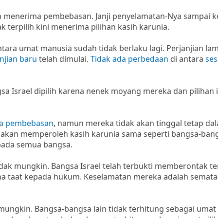
n menerima pembebasan. Janji penyelamatan-Nya sampai 
 terpilih kini menerima pilihan kasih karunia.
ra umat manusia sudah tidak berlaku lagi. Perjanjian la
njian baru
telah dimulai.
Tidak ada perbedaan
di antara
se
sa Israel dipilih karena nenek moyang mereka dan pilihan i
ta pembebasan
, namun mereka tidak akan tinggal tetap da
l akan memperoleh kasih karunia sama seperti bangsa-bang
epada semua bangsa.
dak mungkin. Bangsa Israel telah terbukti memberontak t
a taat kepada hukum. Keselamatan mereka adalah semat
ungkin. Bangsa-bangsa lain tidak terhitung sebagai umat