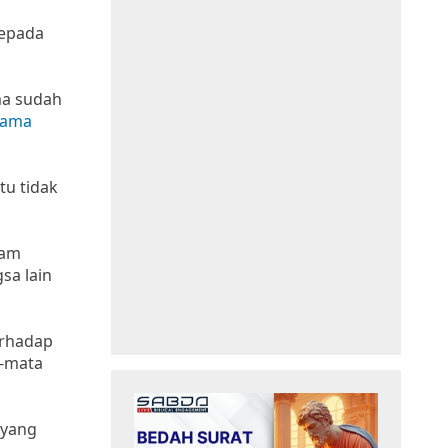
kepada
ma sudah
sama
tu tidak
lam
sa lain
erhadap
a-mata
 yang