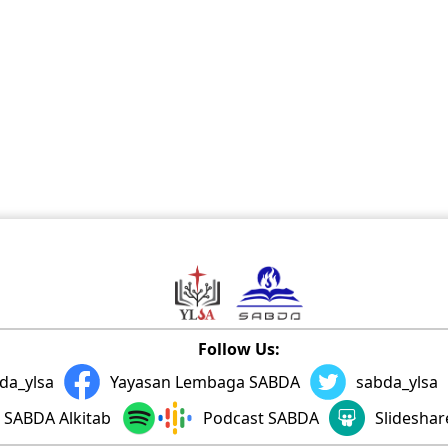
Follow Us:
da_ylsa
Yayasan Lembaga SABDA
sabda_ylsa
SABDA Alkitab
Podcast SABDA
Slidesha