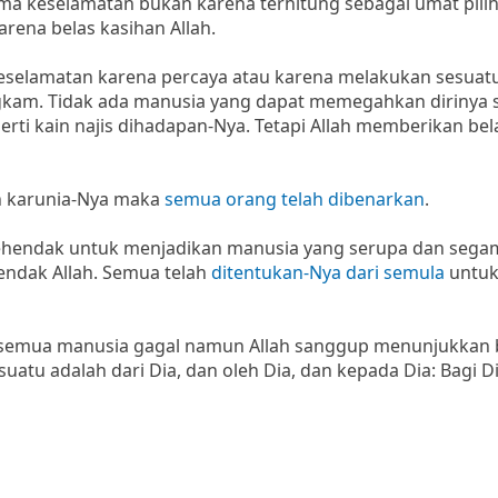
a keselamatan bukan karena terhitung sebagai umat pili
ena belas kasihan Allah.
elamatan karena percaya atau karena melakukan sesuatu 
am. Tidak ada manusia yang dapat memegahkan dirinya se
rti kain najis dihadapan-Nya. Tetapi Allah memberikan bel
h karunia-Nya maka
semua orang telah dibenarkan
.
kehendak untuk menjadikan manusia yang serupa dan sega
endak Allah. Semua telah
ditentukan-Nya dari semula
untuk
n semua manusia gagal namun Allah sanggup menunjukkan 
atu adalah dari Dia, dan oleh Dia, dan kepada Dia: Bagi D