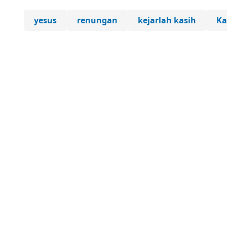
yesus
renungan
kejarlah kasih
Ka