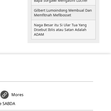
Bapa Sorgawi Mengasihi Lucifer
Gilbert Lumoindong Membual Dan
Memfitnah Mefibosset
Naga Besar itu Si Ular Tua Yang
Disebut Iblis atau Satan Adalah
ADAM
Mores
re SABDA