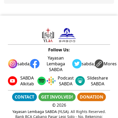
Follow Us:
Yayasan
sabda_ylsa
Lembaga
sabda_ylsa
Mores
SABDA
SABDA
Podcast
Slideshare
Alkitab
SABDA
SABDA
CONTACT
GET INVOLVED!
DONATION
©
2026
Yayasan Lembaga SABDA (YLSA)
. All Rights Reserved.
Bank BCA Cabang Pasar Legi Solo - No. Rekening: