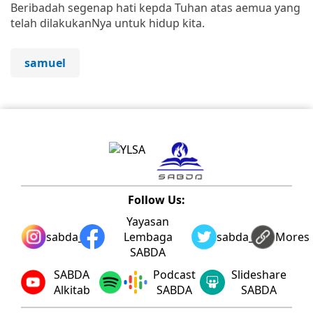
Beribadah segenap hati kepda Tuhan atas aemua yang
telah dilakukanNya untuk hidup kita.
samuel
Follow Us:
Yayasan
sabda_ylsa
Lembaga
sabda_ylsa
Mores
SABDA
SABDA
Podcast
Slideshare
Alkitab
SABDA
SABDA