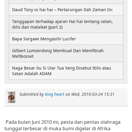
Daud Tony vs hai hai – Pertarungan Ilah Zaman Ini
Tanggapan terhadap ajaran Hai hai tentang setan,
iblis dan malaikat (part 2)
Bapa Sorgawi Mengasihi Lucifer
Gilbert Lumoindong Membual Dan Memfitnah
Mefibosset
Naga Besar itu Si Ular Tua Yang Disebut Iblis atau
Satan Adalah ADAM
Submitted by
king heart
on
Wed, 2010-03-24 15:31
Pada bulan Juni 2010 ini, pesta dan pentas olahraga
tunggal terbesar di muka bumi digelar di Afrika