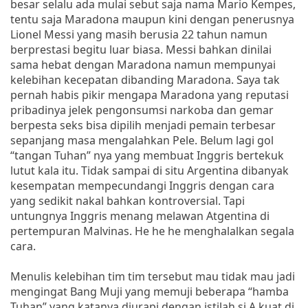
besar selalu ada mulai sebut saja nama Mario Kempes,
tentu saja Maradona maupun kini dengan penerusnya
Lionel Messi yang masih berusia 22 tahun namun
berprestasi begitu luar biasa. Messi bahkan dinilai
sama hebat dengan Maradona namun mempunyai
kelebihan kecepatan dibanding Maradona. Saya tak
pernah habis pikir mengapa Maradona yang reputasi
pribadinya jelek pengonsumsi narkoba dan gemar
berpesta seks bisa dipilih menjadi pemain terbesar
sepanjang masa mengalahkan Pele. Belum lagi gol
“tangan Tuhan” nya yang membuat Inggris bertekuk
lutut kala itu. Tidak sampai di situ Argentina dibanyak
kesempatan mempecundangi Inggris dengan cara
yang sedikit nakal bahkan kontroversial. Tapi
untungnya Inggris menang melawan Atgentina di
pertempuran Malvinas. He he he menghalalkan segala
cara.
Menulis kelebihan tim tim tersebut mau tidak mau jadi
mengingat Bang Muji yang memuji beberapa “hamba
Tuhan” yang katanya diurapi dengan istilah si A kuat di