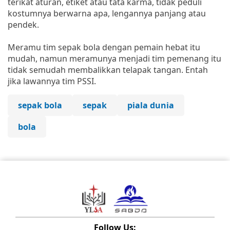
terikat aturan, etiket atau tata karma, tidak peduli
kostumnya berwarna apa, lengannya panjang atau
pendek.
Meramu tim sepak bola dengan pemain hebat itu
mudah, namun meramunya menjadi tim pemenang itu
tidak semudah membalikkan telapak tangan. Entah
jika lawannya tim PSSI.
sepak bola
sepak
piala dunia
bola
Follow Us: