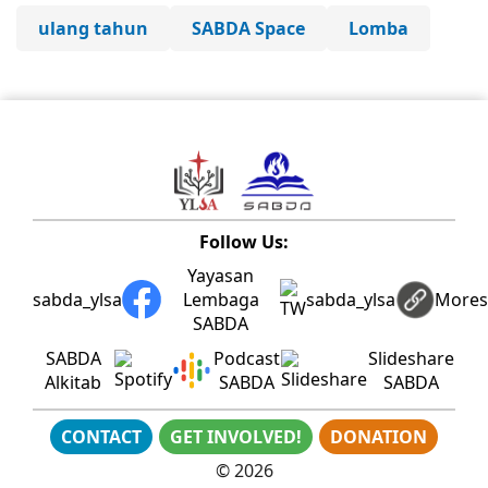
ulang tahun
SABDA Space
Lomba
Follow Us:
Yayasan
sabda_ylsa
Lembaga
sabda_ylsa
More
SABDA
SABDA
Podcast
Slideshare
Alkitab
SABDA
SABDA
CONTACT
GET INVOLVED!
DONATION
©
2026