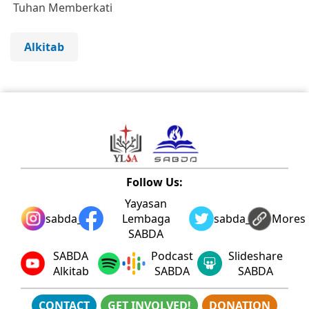
Tuhan Memberkati
Alkitab
Follow Us:
Yayasan
sabda_ylsa
Lembaga
sabda_ylsa
Mores
SABDA
SABDA
Podcast
Slideshare
Alkitab
SABDA
SABDA
CONTACT
GET INVOLVED!
DONATION