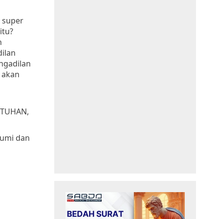
, super
itu?
n
ilan
engadilan
 akan
I TUHAN,
bumi dan