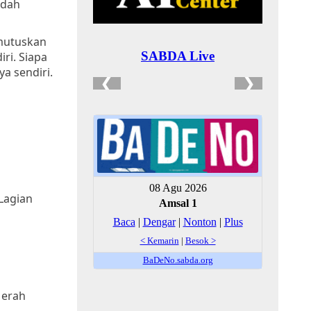
udah
emutuskan
ri. Siapa
a sendiri.
Lagian
Merah