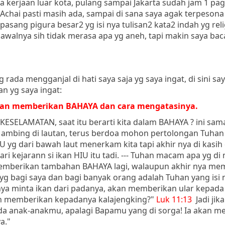
da kerjaan luar kota, pulang sampai Jakarta sudah jam 1 pagi
Achai pasti masih ada, sampai di sana saya agak terpeson
pasang pigura besar2 yg isi nya tulisan2 kata2 indah yg reli
a, awalnya sih tidak merasa apa yg aneh, tapi makin saya ba
 rada mengganjal di hati saya saja yg saya ingat, di sini say
an yg saya ingat:
an memberikan BAHAYA dan cara mengatasinya.
KESELAMATAN, saat itu berarti kita dalam BAHAYA ? ini sam
g ambing di lautan, terus berdoa mohon pertolongan Tuhan
 yg dari bawah laut menerkam kita tapi akhir nya di kasih
i kejarann si ikan HIU itu tadi. --- Tuhan macam apa yg d
emberikan tambahan BAHAYA lagi, walaupun akhir nya me
g bagi saya dan bagi banyak orang adalah Tuhan yang isi n
ya minta ikan dari padanya, akan memberikan ular kepad
akan memberikan kepadanya kalajengking?"
Luk 11:13
Jadi jik
da anak-anakmu, apalagi Bapamu yang di sorga! Ia akan 
a."