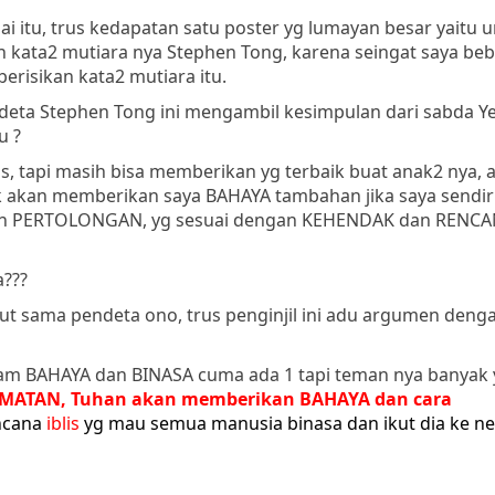
ai itu, trus kedapatan satu poster yg lumayan besar yaitu
lah kata2 mutiara nya Stephen Tong, karena seingat saya be
berisikan kata2 mutiara itu.
deta Stephen Tong ini mengambil kesimpulan dari sabda Ye
u ?
sus, tapi masih bisa memberikan yg terbaik buat anak2 nya, a
dak akan memberikan saya BAHAYA tambahan jika saya sendir
kan PERTOLONGAN, yg sesuai dengan KEHENDAK dan RENCA
a???
lut sama pendeta ono, trus penginjil ini adu argumen denga
alam BAHAYA dan BINASA cuma ada 1 tapi teman nya banyak 
AMATAN, Tuhan akan memberikan BAHAYA dan cara
encana
iblis
yg mau semua manusia binasa dan ikut dia ke ne