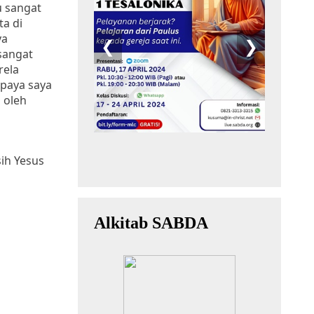
u sangat
ta di
ya
sangat
rela
upaya saya
 oleh
ih Yesus