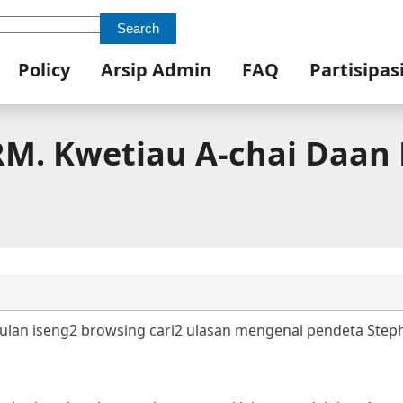
Search
Policy
Arsip Admin
FAQ
Partisipas
 RM. Kwetiau A-chai Daan
tulan iseng2 browsing cari2 ulasan mengenai pendeta Step