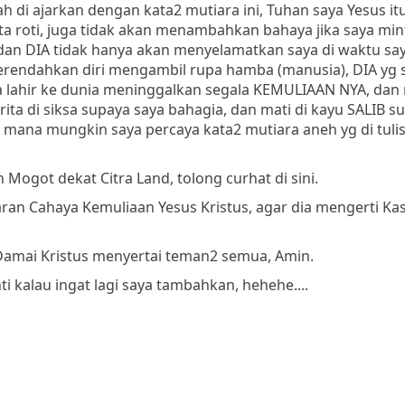
h di ajarkan dengan kata2 mutiara ini, Tuhan saya Yesus it
ta roti, juga tidak akan menambahkan bahaya jika saya min
dan DIA tidak hanya akan menyelamatkan saya di waktu sa
erendahkan diri mengambil rupa hamba (manusia), DIA yg 
 lahir ke dunia meninggalkan segala KEMULIAAN NYA, dan 
ta di siksa supaya saya bahagia, dan mati di kayu SALIB s
di mana mungkin saya percaya kata2 mutiara aneh yg di tulis
Mogot dekat Citra Land, tolong curhat di sini.
ran Cahaya Kemuliaan Yesus Kristus, agar dia mengerti Kas
Damai Kristus menyertai teman2 semua, Amin.
ti kalau ingat lagi saya tambahkan, hehehe....