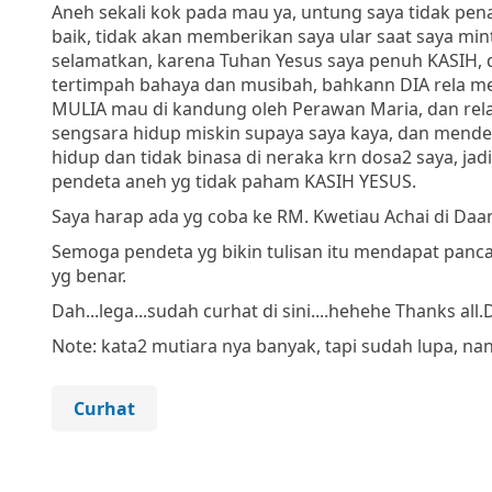
Aneh sekali kok pada mau ya, untung saya tidak pena
baik, tidak akan memberikan saya ular saat saya min
selamatkan, karena Tuhan Yesus saya penuh KASIH, 
tertimpah bahaya dan musibah, bahkann DIA rela m
MULIA mau di kandung oleh Perawan Maria, dan rela
sengsara hidup miskin supaya saya kaya, dan menderi
hidup dan tidak binasa di neraka krn dosa2 saya, ja
pendeta aneh yg tidak paham KASIH YESUS.
Saya harap ada yg coba ke RM. Kwetiau Achai di Daan 
Semoga pendeta yg bikin tulisan itu mendapat panca
yg benar.
Dah...lega...sudah curhat di sini....hehehe Thanks all.
Note: kata2 mutiara nya banyak, tapi sudah lupa, nan
Curhat