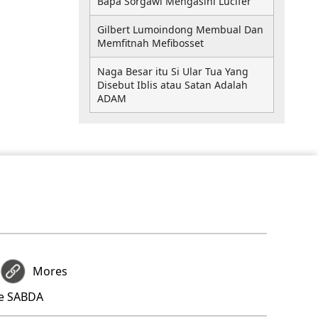
Bapa Sorgawi Mengasihi Lucifer
Gilbert Lumoindong Membual Dan
Memfitnah Mefibosset
Naga Besar itu Si Ular Tua Yang
Disebut Iblis atau Satan Adalah
ADAM
Mores
re SABDA