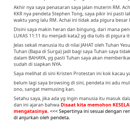
Akhir nya saya penasaran saya jalan muterin RM. Ach
KKR nya pendeta Stephen Tong, saya pikir ini pasti 
waktu yang lalu RM. Achai ini tidak ada pigura besar 
Disini saya makin heran dan bingung, dari mana pen
LUKAS 11:11 itu menjadi kata2 yg dia tulis di pigura it
Jelas sekali manusia itu di nilai JAHAT oleh Tuhan Ye
Tuhan (Bapa di Surga) jadi bagi saya Tuhan saya ti
dalam BAHAYA, yg pasti Tuhan saya akan memberi
sudah di siapkan NYA.
Saya melihat di sini Kristen Protestan ini kok kacau y
belum lagi saya browsing di sini, pendeta ini adu mu
ono, sangat memusing kan.
Setahu saya, jika ada yg ingin manusia itu masuk d
dan ini ajaran bahwa
Disaat kita memohon KESEL
mengatasinya.
<<< Sepertinya ini sesuai dengan r
di anjurkan oleh pendeta.