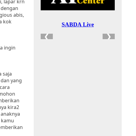
, lapar krn
a dengan
gious abis,
ca kok
a ingin
a saja
 dan yang
 cara
i mohon
mberikan
ya kira2
a anaknya
a kamu
memberikan