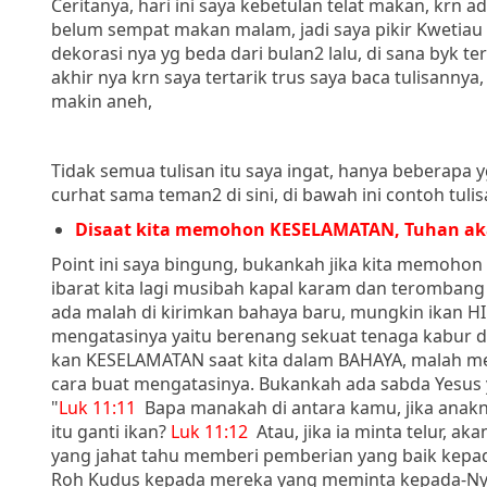
Ceritanya, hari ini saya kebetulan telat makan, krn a
belum sempat makan malam, jadi saya pikir Kwetiau 
dekorasi nya yg beda dari bulan2 lalu, di sana byk ter
akhir nya krn saya tertarik trus saya baca tulisanny
makin aneh,
Tidak semua tulisan itu saya ingat, hanya beberapa yg
curhat sama teman2 di sini, di bawah ini contoh tulis
Disaat kita memohon KESELAMATAN, Tuhan ak
Point ini saya bingung, bukankah jika kita memohon 
ibarat kita lagi musibah kapal karam dan teromban
ada malah di kirimkan bahaya baru, mungkin ikan HIU
mengatasinya yaitu berenang sekuat tenaga kabur dar
kan KESELAMATAN saat kita dalam BAHAYA, malah m
cara buat mengatasinya. Bukankah ada sabda Yesus y
"
Luk 11:11
Bapa manakah di antara kamu, jika anakn
itu ganti ikan?
Luk 11:12
Atau, jika ia minta telur, 
yang jahat tahu memberi pemberian yang baik kepa
Roh Kudus kepada mereka yang meminta kepada-Ny