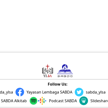
Follow Us:
da_ylsa
Yayasan Lembaga SABDA
sabda_ylsa
SABDA Alkitab
Podcast SABDA
Slidesha