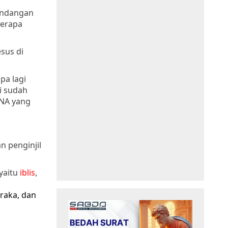
 undangan
berapa
sus di
pa lagi
i sudah
NA yang
n penginjil
yaitu
iblis
,
raka, dan