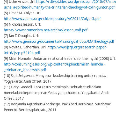
(4) Uche Anizor. Url:
https://rdtwot.files.wordpress.com/2010/07/aniz
uche_a-spirited-humanity-the-trinitarian-theology-of-colin-gunton.pdf
(5) Elmer M. Colyer. Url:
http://www.vaumc.org/ncfilerepository/AC2014/Colyer3.pdf
(6) Nicholas Jesson. Url:
https://www.ecumenism.net/archive/jesson_volf.pdf
(7) Ian T. Douglas. Url:
http://www.gemn.org/documents/Missiongoal_docs/MATheology.pdf
(8) Novita L. Sahertian. Url:
http://www.ijsrp.org/research-paper-
0416/ijsrp-p52104.pdf
(9) Milan Homola. Unitarian relational leadership: the myth! (2008) Url:
http://consumingjesus.org/wp-content/uploads/milan_homola_-
_trinitarian_leadership.pdf
(10) Sigit Setyawan. Menyusun leadership training untuk remaja.
Yogyakarta: Andi Offset, 2017
(11) Gary Goodell. Cara Yesus memimpin: sebuah studi dalam
meneladani kepemimpinan Yesus yang chaordic. Yogyakarta: Andi
Offset, 2017
(12) Benjamin Agustinus Abednego. Pak Abed Berbicara. Surabaya:
Penerbit Berderaplah satu, 2011