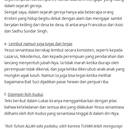
dalam sejarah gereja.
Seingat saya, dalam sejarah gereja hanya ada beberapa orang
Kristen yang hidup begitu dekat dengan alam dan mengajar sambil
berjalan keliling dari desa ke desa, di antaranya Franciskus dari Asisi
dan Sadhu Sundar Singh.
e.
Lembut namun juga lugas dan tegas
Yesus senantiasa bersikap lembut secara konsisten, seperti kepada
Lazarus, Nikodemus, dan kepada perempuan yang pendarahan dan
lancang menyentuh jubah-Nya. Ia tidak marah ketika diurapi oleh
perempuan tidak dikenal, dan juga ketika dikerubuti anak-anak yang
mungkin agak lusuh. Namun Ia juga bisa tegas ketika melihat
bagaimana Bait Suci dijadikan pasar hewan dan penjual riba.
f.
Dipimpin Roh Kudus
Teks berikut dalam Lukas kiranya menggambarkan dengan jelas
bahwa keteladanan dan semua aksi yang dilakukan Yesus senantiasa
diilhami oleh Roh Kudus yang senantiasa tinggal di dalam diri-Nya.
"
Roh Tuhan ALLAH ada padaku, oleh karena TUHAN telah mengurapi