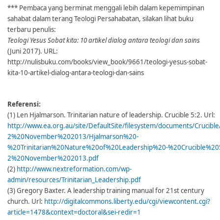
*** Pembaca yang berminat menggali lebih dalam kepemimpinan
sahabat dalam terang Teologi Persahabatan, silakan lihat buku
terbaru penulis:
Teologi Yesus Sobat kita: 10 artikel dialog antara teologi dan sains
(Juni 2017). URL:
http://nulisbuku.com/books/view_book/9661/teologi-yesus-sobat-
kita-10-artikel-dialog-antara-teologi-dan-sains
Referensi:
(1) Len Hjalmarson. Trinitarian nature of leadership. Crucible 5:2. Url:
http://www.ea.org.au/site/DefaultSite/filesystem/documents/Crucible
2%20November%202013/Hjalmarson%20-
%20Trinitarian%20Nature%20of%20Leadership%20-%20Crucible%20
2%20November%202013.pdf
(2)
http://www.nextreformation.com/wp-
admin/resources/Trinitarian_Leadership.pdf
(3) Gregory Baxter. A leadership training manual for 21st century
church. Url:
http://digitalcommons.liberty.edu/cgi/viewcontent.cgi?
article=1478&context=doctoral&sei-redir=1