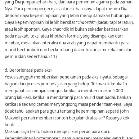
yang Dia jumpai sehari-hari, dan para pemimpin agama pada zaman-
Nya. Para pemimpin gereja saat ini seharusnya dapat meniru Dia
dengan gaya kepemimpinan yang lebih mengutamakan hubungan.
Gaya kepemimpinan ini lebih bersifat "
chaordik
" (kacau tapi teratur),
atau lebih spontan. Gaya chaordik ini bukan sekadar berdasarkan
pada naskah, teks, atau khotbah formal yang disampaikan dari
mimbar, melainkan interaksi dua arah yang dapat membantu para
murid bertumbuh dan berkembang dalam karunia mereka melalui
pemuridan sederhana. (11)
d.
Berorientasi pada aksi
Yesus sungguh memberikan penekanan pada aksi nyata, sebagai
bagian dari proses pembelajaran yang hidup. Termasuk ketika Ia
mengubah air menjadi anggur, ketika Ia memberi makan 5000
orang laki-laki, ketika Ia mendatangi para murid saat badai, bahkan
ketika Ia sedang cemas menyongsong masa penderitaan-Nya. Saya
tidak tahu apakah para guru tentang kepemimpinan seperti John
Maxwell pernah memberi contoh berjalan di atas air? Rasanya kok
tidak.
Maksud saya tentu bukan mengecilkan peran para guru
kepemimpinan kontemporer, namun ada seni mengajar yang hilang