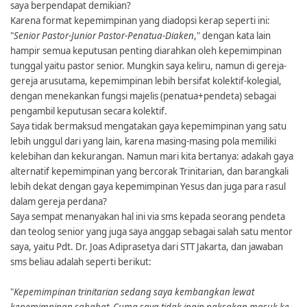
saya berpendapat demikian?
Karena format kepemimpinan yang diadopsi kerap seperti ini:
"
Senior Pastor-Junior Pastor-Penatua-Diaken
," dengan kata lain
hampir semua keputusan penting diarahkan oleh kepemimpinan
tunggal yaitu pastor senior. Mungkin saya keliru, namun di gereja-
gereja arusutama, kepemimpinan lebih bersifat kolektif-kolegial,
dengan menekankan fungsi majelis (penatua+pendeta) sebagai
pengambil keputusan secara kolektif.
Saya tidak bermaksud mengatakan gaya kepemimpinan yang satu
lebih unggul dari yang lain, karena masing-masing pola memiliki
kelebihan dan kekurangan. Namun mari kita bertanya: adakah gaya
alternatif kepemimpinan yang bercorak Trinitarian, dan barangkali
lebih dekat dengan gaya kepemimpinan Yesus dan juga para rasul
dalam gereja perdana?
Saya sempat menanyakan hal ini via sms kepada seorang pendeta
dan teolog senior yang juga saya anggap sebagai salah satu mentor
saya, yaitu Pdt. Dr. Joas Adiprasetya dari STT Jakarta, dan jawaban
sms beliau adalah seperti berikut:
"
Kepemimpinan trinitarian sedang saya kembangkan lewat
kepemimpinan sahabat. Cuma saya tidak ingin paksakan masuk ke