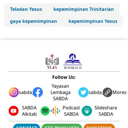
Teladan Yesus
kepemimpinan Trinitarian
gaya kepemimpinan
kepemimpinan Yesus
Follow Us:
Yayasan
sabda_ylsa
Lembaga
sabda_ylsa
Mores
SABDA
SABDA
Podcast
Slideshare
Alkitab
SABDA
SABDA