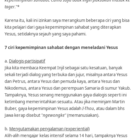
tager
."*
Karena itu, kali ini izinkan saya merangkum beberapa ciri yang bisa
kita pelajari dari gaya kepemimpinan sahabat yang diterapkan
Yesus, setidaknya sejauh yang saya pahami.
7 ciri kepemimpinan sahabat dengan meneladani Yesus
a.
Dialogis-partisipatif
Jika kita membaca Keempat Injil sebagai satu kesatuan, banyak
sekali terjadi dialog yang terbuka dan jujur, misalnya antara Yesus
dan Petrus, antara Yesus dan pemuda kaya, antara Yesus dan
Nikodemus, antara Yesus dan perempuan Samaria di sumur Yakub.
Tampaknya, Yesus senang menggunakan gaya dialogis seperti ini
ketimbang memerintahkan sesuatu. Atau jika meminjam Martin
Buber, gaya kepemimpinan Yesus adalah
I-Thou
, atau dalam bhs
Jawa kerap disebut "
ngewongke
" (memanusiakan).
b.
Mengutamakan pengalaman (experiential)
Alih-alih mengajar kelas intensif selama 14 hari, tampaknya Yesus