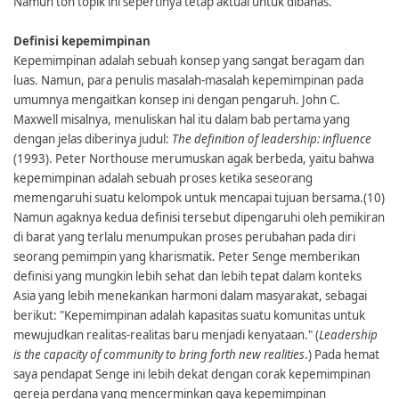
Namun toh topik ini sepertinya tetap aktual untuk dibahas.
Definisi kepemimpinan
Kepemimpinan adalah sebuah konsep yang sangat beragam dan
luas. Namun, para penulis masalah-masalah kepemimpinan pada
umumnya mengaitkan konsep ini dengan pengaruh. John C.
Maxwell misalnya, menuliskan hal itu dalam bab pertama yang
dengan jelas diberinya judul:
The definition of leadership: influence
(1993). Peter Northouse merumuskan agak berbeda, yaitu bahwa
kepemimpinan adalah sebuah proses ketika seseorang
memengaruhi suatu kelompok untuk mencapai tujuan bersama.(10)
Namun agaknya kedua definisi tersebut dipengaruhi oleh pemikiran
di barat yang terlalu menumpukan proses perubahan pada diri
seorang pemimpin yang kharismatik. Peter Senge memberikan
definisi yang mungkin lebih sehat dan lebih tepat dalam konteks
Asia yang lebih menekankan harmoni dalam masyarakat, sebagai
berikut: "Kepemimpinan adalah kapasitas suatu komunitas untuk
mewujudkan realitas-realitas baru menjadi kenyataan." (
Leadership
is the capacity of community to bring forth new realities
.) Pada hemat
saya pendapat Senge ini lebih dekat dengan corak kepemimpinan
gereja perdana yang mencerminkan gaya kepemimpinan