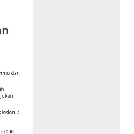
an
lahmu dan
uh
ajukan
eladani :
 (7000