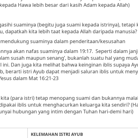
epada Hawa lebih besar dari kasih Adam kepada Allah)
sihi suaminya (begitu juga suami kepada istrinya), tetapi 
u, dapatkah kita lebih taat kepada Allah daripada manusia?
i
mendukung suaminya dalam penderitaan/kesusahan
ikannya akan nafas suaminya dalam 19:17.
Seperti dalam janj
dalam susah maupun senang’, bukanlah suatu hal yang mud
 ini. Dan juga kita melihat bahwa keinginan iblis supaya A
ub, berarti istri Ayub dapat menjadi saluran iblis untuk men
 Yesus dalam Mat 16:21-23
kita (para istri) tetap menopang suami dan bukannya mal
akai iblis untuk menghacurkan keluarga kita sendiri? (Hal
ai hubungan yang intim dengan Tuhan hari-demi hari)
KELEMAHAN ISTRI AYUB