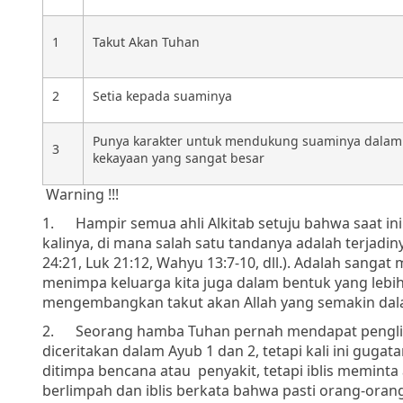
1
Takut Akan Tuhan
2
Setia kepada suaminya
Punya karakter untuk mendukung suaminya dala
3
kekayaan yang sangat besar
Warning !!!
1.
Hampir semua ahli Alkitab setuju bahwa saat in
kalinya, di mana salah satu tandanya adalah terjadi
24:21, Luk 21:12, Wahyu 13:7-10, dll.). Adalah sanga
menimpa keluarga kita juga dalam bentuk yang lebi
mengembangkan takut akan Allah yang semakin dalam
2.
Seorang hamba Tuhan pernah mendapat penglihat
diceritakan dalam Ayub 1 dan 2, tetapi kali ini gug
ditimpa bencana atau
penyakit, tetapi iblis memint
berlimpah dan iblis berkata bahwa pasti orang-oran