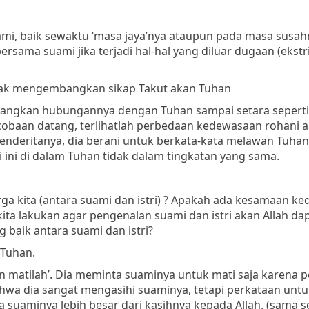
suami, baik sewaktu ‘masa jaya’nya ataupun pada masa susah
rsama suami jika terjadi hal-hal yang diluar dugaan (ekst
ak mengembangkan sikap Takut akan Tuhan
embangkan hubungannya dengan Tuhan sampai setara seperti
obaan datang, terlihatlah perbedaan kedewasaan rohani a
 menderitanya, dia berani untuk berkata-kata melawan Tuha
i ini di dalam Tuhan tidak dalam tingkatan yang sama.
ga kita (antara suami dan istri) ? Apakah ada kesamaan k
ita lakukan agar pengenalan suami dan istri akan Allah da
 baik antara suami dan istri?
 Tuhan.
dan matilah’. Dia meminta suaminya untuk mati saja karena 
ahwa dia sangat mengasihi suaminya, tetapi perkataan unt
uaminya lebih besar dari kasihnya kepada Allah. (sama s