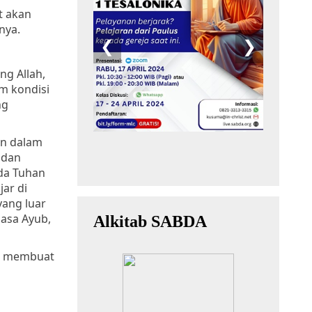
ut akan
nya.
ng Allah
,
m kondisi
ng
an dalam
 dan
da Tuhan
jar di
yang luar
iasa Ayub,
dak membuat