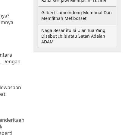
Bapa Sorgawi Mengasihi Lucifer
Gilbert Lumoindong Membual Dan
nya?
Memfitnah Mefibosset
rimnya
Naga Besar itu Si Ular Tua Yang
Disebut Iblis atau Satan Adalah
ADAM
ntara
n. Dengan
edewasaan
pat
penderitaan
uk
eperti