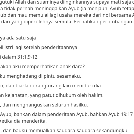
gutuki Allah dan suaminya diinginkannya supaya mati saja 
a tidak pernah meninggalkan Ayub (ia menjauhi Ayub tetapi
Ayub dan mau memulai lagi usaha mereka dari nol bersama 
t dari yang diperolehnya semula.
Perhatikan pertimbangan-
ya ada satu saja
istri lagi
setelah penderitaannya
 dalam 31:1,9-12
asakan aku memperhatikan anak dara?
 aku menghadang di pintu sesamaku,
in, dan biarlah orang-orang lain meniduri dia.
an kejahatan, yang patut dihukum oleh hakim.
, dan menghanguskan seluruh hasilku.
n Ayub, bahkan dalam penderitaan Ayub, bahkan
Ayub
19:17
etika dia menderita
.
iku, dan bauku memualkan saudara-saudara sekandungku.