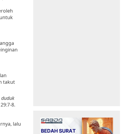
eroleh
 untuk
tangga
einginan
dan
m takut
a duduk
29:7-8.
nya, lalu