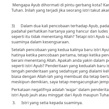
Mengapa Ayub dihormati di pintu gerbang kota? Ka
Tuhan. Inilah yang terjadi jika seorang istri takut
3)
Dalam dua kali pencobaan terhadap Ayub, pada
padahal perhatikan hartanya yang hancur dan ludes
seperti itu tidak menentang Allah? Tetapi istri Ayu
suaminya dalam kesengsaraan.
S
etelah pencobaan yang kedua kalinya baru istri Ay
hatinya ketika pencobaan pertama, tetapi ketika penc
berani menentang Allah.
Apakah anda yakin dalam pe
seperti istri Ayub? Penderitaan yang kedualah baru i
tengah penderitaan yang sedahsyat yang dialami k
biasa dengan Allah-lah yang membuat dia tetap bert
meskipun demikian, saya tetap mengacungkan jempol
Perkataan negatifnya adalah ‘wajar’ dalam penderita
istri Ayub jauh atau minggat dari Ayub maupun Tuha
3.
Istri yang setia kepada suaminya.