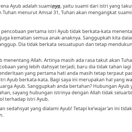
rena Ayub adalah suami
nya
, yaitu suami dari istri yang tak
 akan Tuhan menurut Amsal 31, Tuhan akan mengangkat suami
 pencobaan pertama istri Ayub tidak berkata-kata menenta
 juga kematian semua anak-anaknya. Sanggupkah kita dala
b sanggup. Dia tidak berkata sesuatupun dan tetap menduku
ub menentang Allah. Artinya masih ada rasa takut akan Tuh
obaan yang lebih dahsyat terjadi, baru dia tidak tahan lagi
nderitaan yang pertama hati anda masih tetap terpaut pa
stri Ayub berkata-kata. Bagi saya ini merupakan hal yang wa
eluarga Ayub. Sanggupkah anda bertahan? Hubungan Ayub 
ahan, sayang hubungan istrinya dengan Allah tidak seluarb
 terhadap istri Ayub.
an sedahsyat yang dialami Ayub! Tetapi ke’wajar’an ini ti
n.