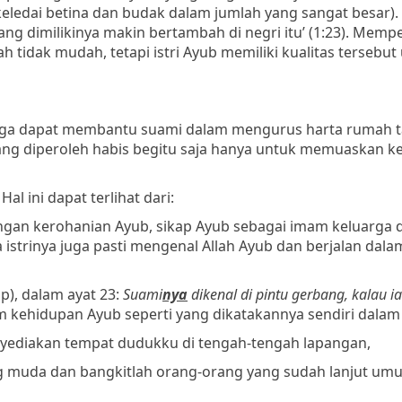
eledai betina dan budak dalam jumlah yang sangat besar).
ng dimilikinya makin bertambah di negri itu’ (1:23). Memp
 tidak mudah, tetapi istri Ayub memiliki kualitas tersebut
luarga dapat membantu suami dalam mengurus harta rumah 
g diperoleh habis begitu saja hanya untuk memuaskan k
al ini dapat terlihat dari:
ngan kerohanian Ayub, sikap Ayub sebagai imam keluarga 
 istrinya juga pasti mengenal Allah Ayub dan berjalan dala
ap), dalam ayat 23:
Suami
nya
dikenal di pintu gerbang, kalau i
alam kehidupan Ayub seperti yang dikatakannya sendiri dalam 
enyediakan tempat dudukku di tengah-tengah lapangan,
g muda dan bangkitlah orang-orang yang sudah lanjut umur