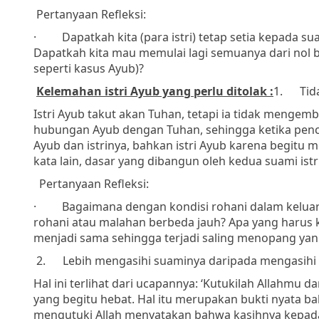
Pertanyaan Refleksi:
·
Dapatkah kita (para istri) tetap setia kepada 
Dapatkah kita mau memulai lagi semuanya dari nol be
seperti kasus Ayub)?
Kelemahan istri Ayub yang perlu ditolak :
1.
Tid
Istri Ayub takut akan Tuhan, tetapi ia tidak meng
hubungan Ayub dengan Tuhan, sehingga ketika penc
Ayub dan istrinya, bahkan istri Ayub karena begitu
kata lain, dasar yang dibangun oleh kedua suami istr
Pertanyaan Refleksi:
·
Bagaimana dengan kondisi rohani dalam keluar
rohani atau malahan berbeda jauh? Apa yang harus k
menjadi sama sehingga terjadi saling menopang yang
2.
Lebih mengasihi suaminya daripada mengasihi
Hal ini terlihat dari ucapannya: ‘Kutukilah Allahmu 
yang begitu hebat. Hal itu merupakan bukti nyata b
mengutuki Allah menyatakan bahwa kasihnya kepada s