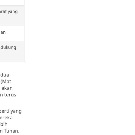
raf yang
han
dukung
edua
 (Mat
i akan
n terus
erti yang
mereka
ebih
n Tuhan.