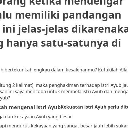
orang ketika mendengar
lalu memiliki pandangan
 ini jelas-jelas dikarenak
g hanya satu-satunya di
sih bertekunkah engkau dalam kesalehanmu? Kutukilah Al
hitung 2 kalimat), maka penghakiman terhadap istri Ayub ja
lisan ini saya mencoba untuk membela istri Ayub dan meng
Ayub?
isah mengenai istri Ayub
Kekuatan istri Ayub perlu dit
a dan kekayaan Ayub yang besar.
api mengurus kekayaan yang sangat besar jauh lebih sukar