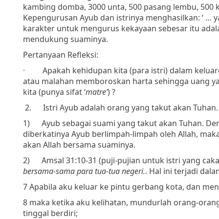
kambing domba, 3000 unta, 500 pasang lembu, 500 k
Kepengurusan Ayub dan istrinya menghasilkan: ‘ … ya
karakter untuk mengurus kekayaan sebesar itu adalah
mendukung suaminya.
Pertanyaan Refleksi:
·
Apakah kehidupan kita (para istri) dalam ke
atau malahan memboroskan harta sehingga uang yan
kita (punya sifat ‘
matre’
) ?
2.
Istri Ayub adalah orang yang takut akan Tuhan. H
1)
Ayub sebagai suami yang takut akan Tuhan. De
diberkatinya Ayub berlimpah-limpah oleh Allah, maka
akan Allah bersama suaminya.
2)
Amsal 31:10-31 (puji-pujian untuk istri yang cak
bersama-sama para tua-tua negeri.
. Hal ini terjadi d
7 Apabila aku keluar ke pintu gerbang kota, dan m
8 maka ketika aku kelihatan, mundurlah orang-oran
tinggal berdiri;