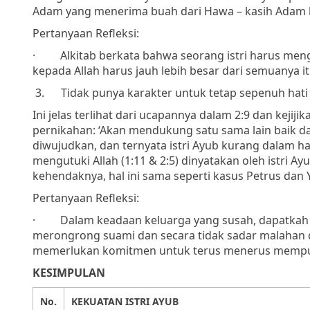
Adam yang menerima buah dari Hawa – kasih Adam k
Pertanyaan Refleksi:
·
Alkitab berkata bahwa seorang istri harus menga
kepada Allah harus jauh lebih besar dari semuanya it
3.
Tidak punya karakter untuk
tetap sepenuh hat
Ini jelas terlihat dari ucapannya dalam 2:9 dan kejij
pernikahan: ‘Akan mendukung satu sama lain baik 
diwujudkan, dan ternyata istri Ayub kurang dalam hal
mengutuki Allah (1:11 & 2:5) dinyatakan oleh istri Ay
kehendaknya, hal ini sama seperti kasus Petrus dan
Pertanyaan Refleksi:
·
Dalam keadaan keluarga yang susah, dapatkah 
merongrong suami dan secara tidak sadar malahan dip
memerlukan komitmen untuk terus menerus mempuny
KESIMPULAN
No.
KEKUATAN ISTRI AYUB