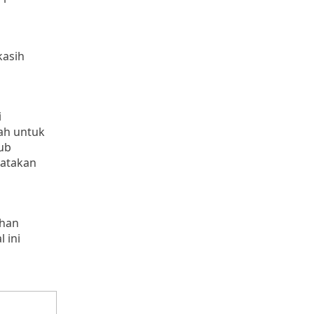
kasih
i
ah untuk
yub
yatakan
ahan
 ini