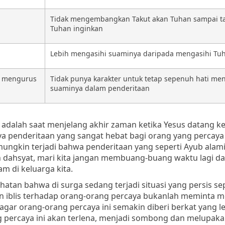
Tidak mengembangkan Takut akan Tuhan sampai ta
Tuhan inginkan
Lebih mengasihi suaminya daripada mengasihi Tu
m mengurus
Tidak punya karakter untuk
tetap sepenuh hati
men
suaminya dalam penderitaan
i adalah saat menjelang akhir zaman ketika Yesus datang k
nya penderitaan yang sangat hebat bagi orang yang percaya
t mungkin terjadi bahwa penderitaan yang seperti Ayub alam
h dahsyat, mari kita jangan membuang-buang waktu lagi da
 di keluarga kita.
an bahwa di surga sedang terjadi situasi yang persis sep
atan iblis terhadap orang-orang percaya bukanlah meminta 
a agar orang-orang percaya ini semakin diberi berkat yang l
g percaya ini akan terlena, menjadi sombong dan melupaka