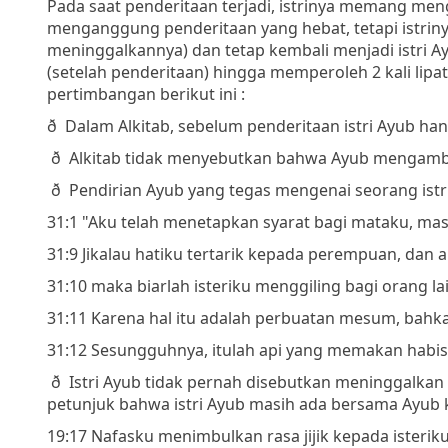
Pada saat penderitaan terjadi, istrinya memang men
menganggung penderitaan yang hebat, tetapi istriny
meninggalkannya) dan tetap kembali menjadi istri 
(setelah penderitaan) hingga memperoleh 2 kali lipa
pertimbangan berikut ini :
ð
Dalam Alkitab, sebelum penderitaan istri Ayub han
ð
Alkitab tidak menyebutkan bahwa Ayub mengambil 
ð
Pendirian Ayub yang tegas mengenai seorang istri
31:1 "Aku telah menetapkan syarat bagi mataku, m
31:9 Jikalau hatiku tertarik kepada perempuan, dan
31:10 maka biarlah isteriku menggiling bagi orang la
31:11 Karena hal itu adalah perbuatan mesum, bahk
31:12 Sesungguhnya, itulah api yang memakan habis
ð
Istri Ayub tidak pernah disebutkan meninggalka
petunjuk bahwa istri Ayub masih ada bersama Ayub k
19:17 Nafasku menimbulkan rasa jijik kepada ister