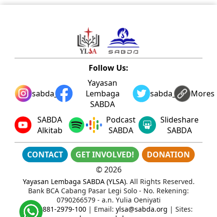
Follow Us:
Yayasan
sabda_ylsa
Lembaga
sabda_ylsa
Mores
SABDA
SABDA
Podcast
Slideshare
Alkitab
SABDA
SABDA
CONTACT
GET INVOLVED!
DONATION
©
2026
Yayasan Lembaga SABDA (YLSA)
. All Rights Reserved.
Bank BCA Cabang Pasar Legi Solo - No. Rekening:
0790266579 - a.n. Yulia Oeniyati
WA:
0881-2979-100
| Email:
ylsa@sabda.org
| Sites: