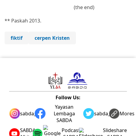
(the end)
** Paskah 2013.
fiktif
cerpen Kristen
Follow Us:
Yayasan
sabda_ylsa
Lembaga
sabda_ylsa
Mores
SABDA
SABDA
Podcast
Slideshare