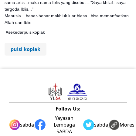
sama artis...maka nama Iblis yang disebut...."Saya khilaf...saya
tergoda Iblis..."
Manusia....benar-benar makhluk luar biasa...bisa memanfaatkan
Allah dan Iblis......
#sekedarpuisikoplak
puisi koplak
Follow Us:
Yayasan
sabda_ylsa
Lembaga
sabda_ylsa
Mores
SABDA