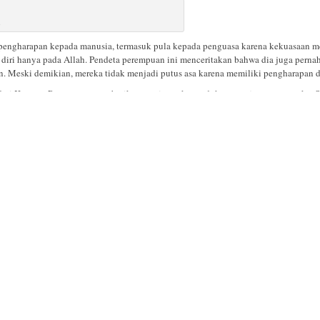
n
pengharapan kepada manusia, termasuk pula kepada penguasa karena kekuasaan me
 diri hanya pada Allah. Pendeta perempuan ini menceritakan bahwa dia juga pern
n. Meski demikian, mereka tidak menjadi putus asa karena memiliki pengharapan d
di dari Komnas Perempuan memberikan orasi untuk mendukung perjuangan mereka. 
ar." Komnas Perempuan memberikan perhatian dan dukungan karena sebagian besa
engajak mereka agar tak mudah menyerah karena perjuangan mereka bukan sekadar
sa dan negara.
wan
rnawan
sia) juga memberikan sambutan singkat. Isi sambutannya tak jauh berbeda dengan
san dari PGI ini menyampaikan pesan yang istimewa, yaitu memberikan dukungan 
g perjuangan GKI Yasmin, ada petinggi di GKI sendiri yang malah menentang pe
maat Taman Yasmin adalah Bakal Pos dari GKI Pengadilan, Bogor. Pada periode mas
a di perumahan Taman Yasmin. Namun pada periode kedua, walikota Bogor mencab