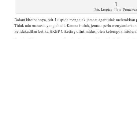
"]
Pdt. Luspida [foto: Purnawa
Dalam khotbahnya, pdt. Luspida mengajak jemaat agar tidak meletakkan 
Tidak ada manusia yang abadi. Karena itulah, jemaat perlu menyandarkan
ketidakadilan ketika HKBP Ciketing diintimidasi oleh kelompok intolera
Usai ibadah, jemaat menyanyikan lagu Indonesia Raya. Setelah itu, An
berorasi Andi mengajak hadirin untuk menyanyikan lagu "Maju Tak Gent
beribadah di seberang istana negara ini adalah kaum perempuan. Andi m
mendapatkan kembali tempat ibadah, tetapi juga untuk kepentingan bang
"]
Khusyuk beribadah [foto: Purna
Jerry Sumampouw dari PGI foto:Pu
Setelah itu Jerry Sumanpouw dari PGI (Persekutuan Gereja-Gereja Indone
diucapkan oleh Andi dari Komnas Perempuan. Akan tetapi kehadiran utu
perjuangan GKI Yasmin. Mengapa demikian? Karena ketika PGI mendukun
Yasmin.
Bermula dari pencabutan IMB oleh walikota Bogor, kisah ini dimulai. Je
pertama, walikota Bogor memberikan izin untuk pendirian gedung gerej