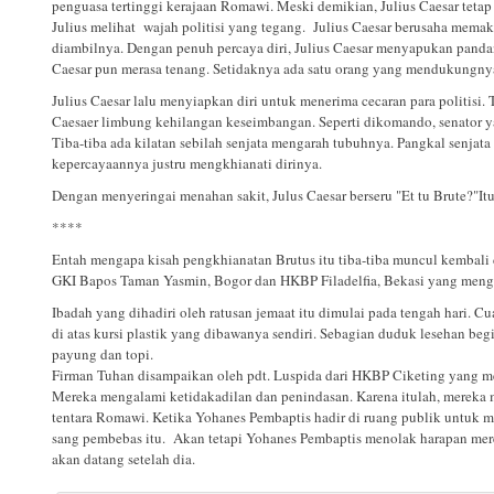
penguasa tertinggi kerajaan Romawi. Meski demikian, Julius Caesar tet
Julius melihat wajah politisi yang tegang. Julius Caesar berusaha memak
diambilnya. Dengan penuh percaya diri, Julius Caesar menyapukan pandanga
Caesar pun merasa tenang. Setidaknya ada satu orang yang mendukungny
Julius Caesar lalu menyiapkan diri untuk menerima cecaran para politisi.
Caesaer limbung kehilangan keseimbangan. Seperti dikomando, senator yan
Tiba-tiba ada kilatan sebilah senjata mengarah tubuhnya. Pangkal senjat
kepercayaannya justru mengkhianati dirinya.
Dengan menyeringai menahan sakit, Julus Caesar berseru "Et tu Brute?"
It
****
Entah mengapa kisah pengkhianatan Brutus itu tiba-tiba muncul kembali
GKI Bapos Taman Yasmin, Bogor dan HKBP Filadelfia, Bekasi yang mengam
Ibadah yang dihadiri oleh ratusan jemaat itu dimulai pada tengah hari
di atas kursi plastik yang dibawanya sendiri. Sebagian duduk lesehan be
payung dan topi.
Firman Tuhan disampaikan oleh pdt. Luspida dari HKBP Ciketing yang me
Mereka mengalami ketidakadilan dan penindasan. Karena itulah, merek
tentara Romawi. Ketika Yohanes Pembaptis hadir di ruang publik untuk 
sang pembebas itu. Akan tetapi Yohanes Pembaptis menolak harapan me
akan datang setelah dia.