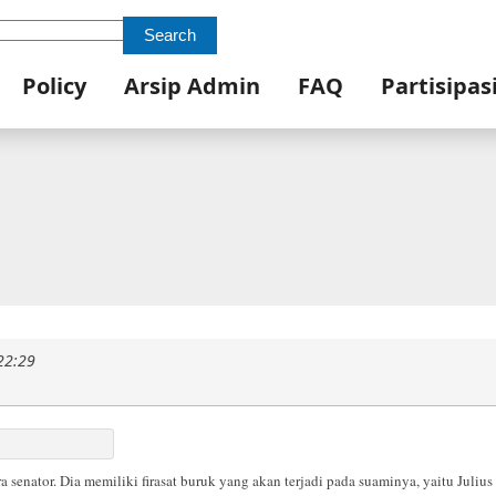
Search
Policy
Arsip Admin
FAQ
Partisipas
22:29
nator. Dia memiliki firasat buruk yang akan terjadi pada suaminya, yaitu Julius 