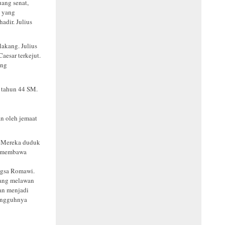
ang senat,
n yang
adir. Julius
lakang. Julius
aesar terkejut.
ang
t tahun 44 SM.
n oleh jemaat
. Mereka duduk
ka membawa
angsa Romawi.
rang melawan
an menjadi
sungguhnya