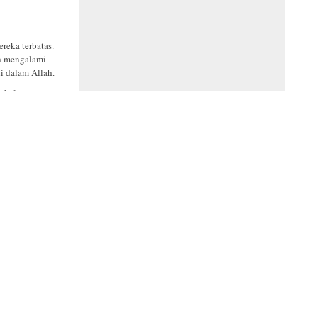
reka terbatas.
ah mengalami
i dalam Allah.
Sebelum
r jemaat yang
 untuk
 yang
kepada
rjuangan GKI
a jabatan
ut IMB dan