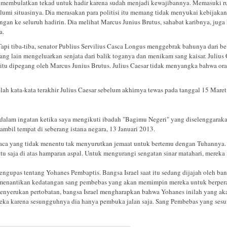
ap membulatkan tekad untuk hadir karena sudah menjadi kewajibannya. Memasuki ru
lumi situasinya. Dia merasakan para politisi itu memang tidak menyukai kebijaka
n ke seluruh hadirin. Dia melihat Marcus Junius Brutus, sahabat karibnya, juga h
a.
 Tapi tiba-tiba, senator Publius Servilius Casca Longus menggebrak bahunya dari be
g lain mengeluarkan senjata dari balik toganya dan menikam sang kaisar. Julius C
a itu dipegang oleh Marcus Junius Brutus. Julius Caesar tidak menyangka bahwa or
ulah kata-kata terakhir Julius Caesar sebelum akhirnya tewas pada tanggal 15 Mare
 dalam ingatan ketika saya mengikuti ibadah "Bagimu Negeri" yang diselenggaraka
bil tempat di seberang istana negara, 13 Januari 2013.
. Cuaca yang tidak menentu tak menyurutkan jemaat untuk bertemu dengan Tuhannya
gitu saja di atas hamparan aspal. Untuk mengurangi sengatan sinar matahari, mere
ngupas tentang Yohanes Pembaptis. Bangsa Israel saat itu sedang dijajah oleh b
a menantikan kedatangan sang pembebas yang akan memimpin mereka untuk berpe
menyerukan pertobatan, bangsa Israel mengharapkan bahwa Yohanes inilah yang ak
reka karena sesungguhnya dia hanya pembuka jalan saja. Sang Pembebas yang se