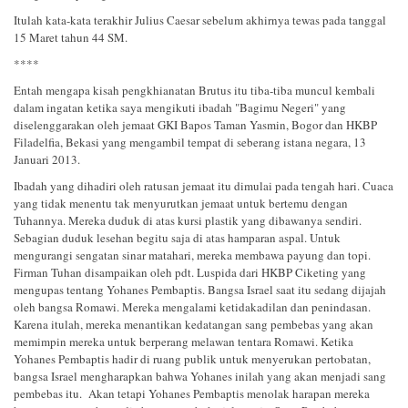
Itulah kata-kata terakhir Julius Caesar sebelum akhirnya tewas pada tanggal
15 Maret tahun 44 SM.
****
Entah mengapa kisah pengkhianatan Brutus itu tiba-tiba muncul kembali
dalam ingatan ketika saya mengikuti ibadah "Bagimu Negeri" yang
diselenggarakan oleh jemaat GKI Bapos Taman Yasmin, Bogor dan HKBP
Filadelfia, Bekasi yang mengambil tempat di seberang istana negara, 13
Januari 2013.
Ibadah yang dihadiri oleh ratusan jemaat itu dimulai pada tengah hari. Cuaca
yang tidak menentu tak menyurutkan jemaat untuk bertemu dengan
Tuhannya. Mereka duduk di atas kursi plastik yang dibawanya sendiri.
Sebagian duduk lesehan begitu saja di atas hamparan aspal. Untuk
mengurangi sengatan sinar matahari, mereka membawa payung dan topi.
Firman Tuhan disampaikan oleh pdt. Luspida dari HKBP Ciketing yang
mengupas tentang Yohanes Pembaptis. Bangsa Israel saat itu sedang dijajah
oleh bangsa Romawi. Mereka mengalami ketidakadilan dan penindasan.
Karena itulah, mereka menantikan kedatangan sang pembebas yang akan
memimpin mereka untuk berperang melawan tentara Romawi. Ketika
Yohanes Pembaptis hadir di ruang publik untuk menyerukan pertobatan,
bangsa Israel mengharapkan bahwa Yohanes inilah yang akan menjadi sang
pembebas itu. Akan tetapi Yohanes Pembaptis menolak harapan mereka