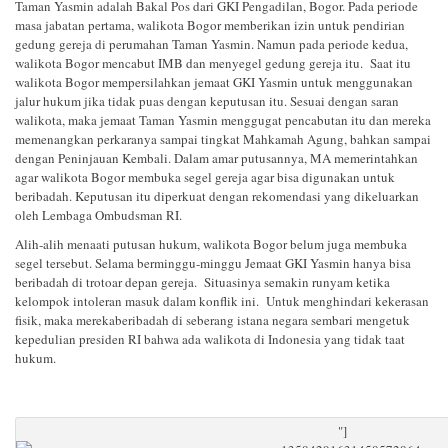
Taman Yasmin adalah Bakal Pos dari GKI Pengadilan, Bogor. Pada periode
masa jabatan pertama, walikota Bogor memberikan izin untuk pendirian
gedung gereja di perumahan Taman Yasmin. Namun pada periode kedua,
walikota Bogor mencabut IMB dan menyegel gedung gereja itu. Saat itu
walikota Bogor mempersilahkan jemaat GKI Yasmin untuk menggunakan
jalur hukum jika tidak puas dengan keputusan itu. Sesuai dengan saran
walikota, maka jemaat Taman Yasmin menggugat pencabutan itu dan mereka
memenangkan perkaranya sampai tingkat Mahkamah Agung, bahkan sampai
dengan Peninjauan Kembali. Dalam amar putusannya, MA memerintahkan
agar walikota Bogor membuka segel gereja agar bisa digunakan untuk
beribadah. Keputusan itu diperkuat dengan rekomendasi yang dikeluarkan
oleh Lembaga Ombudsman RI.
Alih-alih menaati putusan hukum, walikota Bogor belum juga membuka
segel tersebut. Selama berminggu-minggu Jemaat GKI Yasmin hanya bisa
beribadah di trotoar depan gereja. Situasinya semakin runyam ketika
kelompok intoleran masuk dalam konflik ini. Untuk menghindari kekerasan
fisik, maka merekaberibadah di seberang istana negara sembari mengetuk
kepedulian presiden RI bahwa ada walikota di Indonesia yang tidak taat
hukum.
"]