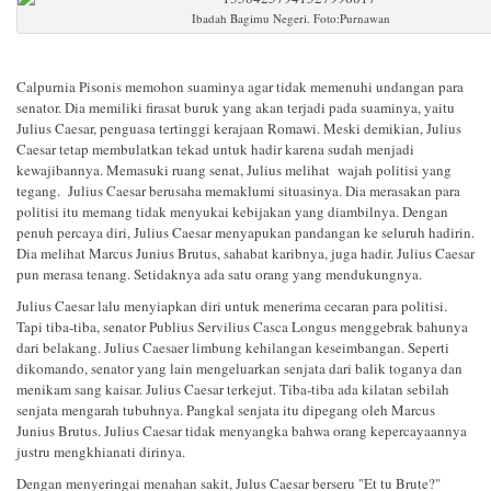
Ibadah Bagimu Negeri. Foto:Purnawan
Calpurnia Pisonis memohon suaminya agar tidak memenuhi undangan para
senator. Dia memiliki firasat buruk yang akan terjadi pada suaminya, yaitu
Julius Caesar, penguasa tertinggi kerajaan Romawi. Meski demikian, Julius
Caesar tetap membulatkan tekad untuk hadir karena sudah menjadi
kewajibannya. Memasuki ruang senat, Julius melihat wajah politisi yang
tegang. Julius Caesar berusaha memaklumi situasinya. Dia merasakan para
politisi itu memang tidak menyukai kebijakan yang diambilnya. Dengan
penuh percaya diri, Julius Caesar menyapukan pandangan ke seluruh hadirin.
Dia melihat Marcus Junius Brutus, sahabat karibnya, juga hadir. Julius Caesar
pun merasa tenang. Setidaknya ada satu orang yang mendukungnya.
Julius Caesar lalu menyiapkan diri untuk menerima cecaran para politisi.
Tapi tiba-tiba, senator Publius Servilius Casca Longus menggebrak bahunya
dari belakang. Julius Caesaer limbung kehilangan keseimbangan. Seperti
dikomando, senator yang lain mengeluarkan senjata dari balik toganya dan
menikam sang kaisar. Julius Caesar terkejut. Tiba-tiba ada kilatan sebilah
senjata mengarah tubuhnya. Pangkal senjata itu dipegang oleh Marcus
Junius Brutus. Julius Caesar tidak menyangka bahwa orang kepercayaannya
justru mengkhianati dirinya.
Dengan menyeringai menahan sakit, Julus Caesar berseru "Et tu Brute?"