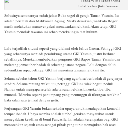
Ibadah lesehan [foto:Purnawan
Solusinya sebenarnya sudah jelas: Buka segel di gereja Taman Yasmin. Itu
adalah perintah dari Mahkamah Agung. Meski demikian, walikota Bogor
masih melakukan manuver yakni menawarkan relokasi. Akan tetapi GKI
Yasmin menolak tawaran ini sebab mereka ingin taat hukum.
Lalu terjadilah situasi seperti yang dialami oleh Julius Caesar. Petinggi GKI
yang seharusnya menjadi pendukung utama GKI Yasmin, justru berbuat
sebaliknya. Mereka membubarkan pengurus GKI Bapos Taman Yasmin dan
melarang jemaat beribadah di seberang istana negara. Lalu dengan dalih
sedemikian rupa, petinggi GKI ini menerima tawaran relokasi itu.
Selama sebelas tahun GKI Yasmin berjuang agar bisa beribadah di gerejanya
sendiri. Selama rentang waktu itu, petinggi GKI ini tidak begitu peduli.
Namun entah mengapa setelah ada tawaran relokasi, mereka tiba-tiba
muncul. "Mereka seperti penumpang yang menunggu di tikungan terakhir,"
kata salah satu jemaat dengan getir.
Perjuangan GKI Yasmin bukan sekadar upaya untuk mendapatkan kembali
tempat ibadah. Upaya mereka adalah simbol gerakan masyarakat untuk
menegakkan keadilan di bumi Pancasila. Ini adalah kesempatan bagi GKI
menorehkan sejarah emas sebagai pihak yang turut memajukan hak asasi