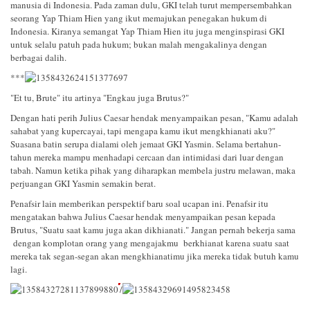
manusia di Indonesia. Pada zaman dulu, GKI telah turut mempersembahkan
seorang Yap Thiam Hien yang ikut memajukan penegakan hukum di
Indonesia. Kiranya semangat Yap Thiam Hien itu juga menginspirasi GKI
untuk selalu patuh pada hukum; bukan malah mengakalinya dengan
berbagai dalih.
***
"Et tu, Brute" itu artinya "Engkau juga Brutus?"
Dengan hati perih Julius Caesar hendak menyampaikan pesan, "Kamu adalah
sahabat yang kupercayai, tapi mengapa kamu ikut mengkhianati aku?"
Suasana batin serupa dialami oleh jemaat GKI Yasmin. Selama bertahun-
tahun mereka mampu menhadapi cercaan dan intimidasi dari luar dengan
tabah. Namun ketika pihak yang diharapkan membela justru melawan, maka
perjuangan GKI Yasmin semakin berat.
Penafsir lain memberikan perspektif baru soal ucapan ini. Penafsir itu
mengatakan bahwa Julius Caesar hendak menyampaikan pesan kepada
Brutus, "Suatu saat kamu juga akan dikhianati." Jangan pernah bekerja sama
dengan komplotan orang yang mengajakmu berkhianat karena suatu saat
mereka tak segan-segan akan mengkhianatimu jika mereka tidak butuh kamu
lagi.
/