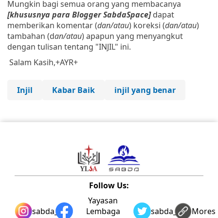
Mungkin bagi semua orang yang membacanya
[khususnya para Blogger SabdaSpace]
dapat
memberikan komentar (
dan/atau
) koreksi (
dan/atau
)
tambahan (d
an/atau
) apapun yang menyangkut
dengan tulisan tentang "INJIL" ini.
Salam Kasih,
+AYR+
Injil
Kabar Baik
injil yang benar
Follow Us:
Yayasan
sabda_ylsa
Lembaga
sabda_ylsa
Mores