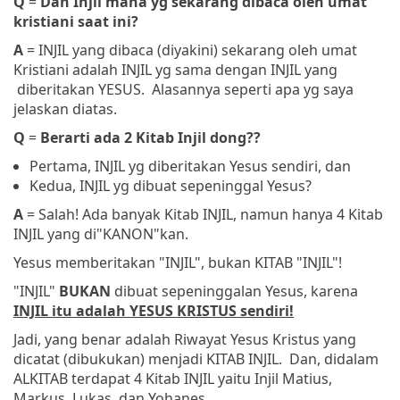
Q
=
Dan Injil mana yg sekarang dibaca oleh umat
kristiani saat ini?
A
= INJIL yang dibaca (diyakini) sekarang oleh umat
Kristiani adalah INJIL yg sama dengan INJIL yang
diberitakan YESUS. Alasannya seperti apa yg saya
jelaskan diatas.
Q
=
Berarti ada 2 Kitab Injil dong??
Pertama, INJIL yg diberitakan Yesus sendiri, dan
Kedua, INJIL yg dibuat sepeninggal Yesus?
A
= Salah! Ada banyak Kitab INJIL, namun hanya 4 Kitab
INJIL yang di"KANON"kan.
Yesus memberitakan "INJIL", bukan KITAB "INJIL"!
"INJIL"
BUKAN
dibuat sepeninggalan Yesus, karena
INJIL itu adalah YESUS KRISTUS sendiri!
Jadi, yang benar adalah Riwayat Yesus Kristus yang
dicatat (dibukukan) menjadi KITAB INJIL. Dan, didalam
ALKITAB terdapat 4 Kitab INJIL yaitu Injil Matius,
Markus, Lukas, dan Yohanes.