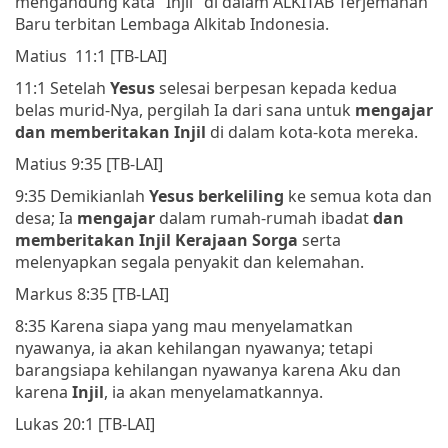
mengandung kata "Injil" di dalam ALKITAB Terjemahan
Baru terbitan Lembaga Alkitab Indonesia.
Matius 11:1 [TB-LAI]
11:1 Setelah
Yesus
selesai berpesan kepada kedua
belas murid-Nya, pergilah Ia dari sana untuk
m
engajar
dan
memberitakan Injil
di dalam kota-kota mereka.
Matius 9:35 [TB-LAI]
9:35 Demikianlah
Yesus berkeliling
ke semua kota dan
desa; Ia
mengajar
dalam rumah-rumah ibadat
dan
memberitakan
Injil Kerajaan Sorga
serta
melenyapkan segala penyakit dan kelemahan.
Markus 8:35 [TB-LAI]
8:35 Karena siapa yang mau menyelamatkan
nyawanya, ia akan kehilangan nyawanya; tetapi
barangsiapa kehilangan nyawanya karena Aku dan
karena
Injil
, ia akan menyelamatkannya.
Lukas 20:1 [TB-LAI]