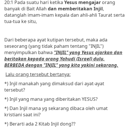
20:1 Pada suatu hari ketika
Yesus mengajar
orang
banyak di Bait Allah
dan
memberitakan Injil
,
datanglah imam-imam kepala dan ahli-ahli Taurat serta
tua-tua ke situ,
Dari beberapa ayat kutipan tersebut, maka ada
seseorang (yang tidak paham tentang "INJIL")
menyimpulkan bahwa
"INJIL" yang Yesus ajarkan dan
beritakan kepada orang Yahudi (Israel) dulu,
BERBEDA dengan "INJIL" yang kita yakini sekarang.
Lalu orang tersebut bertanya:
*) Injil manakah yang dimaksud dari ayat-ayat
tersebut?
*) Injil yang mana yang diberitakan YESUS?
*) Dan Injil mana yg sekarang dibaca oleh umat
kristiani saat ini?
*) Berarti ada 2 Kitab Injil dong??