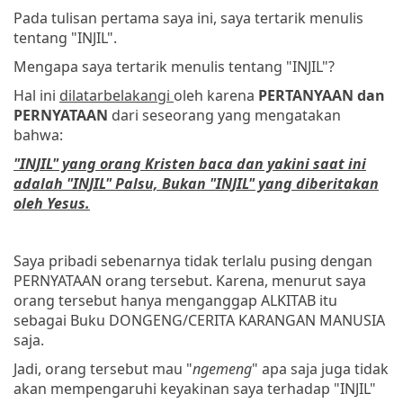
Pada tulisan pertama saya ini, saya tertarik menulis
tentang "INJIL".
Mengapa saya tertarik menulis tentang "INJIL"?
Hal ini
dilatarbelakangi
oleh karena
PERTANYAAN dan
PERNYATAAN
dari seseorang yang mengatakan
bahwa:
"INJIL" yang orang Kristen baca dan yakini saat ini
adalah "INJIL" Palsu, Bukan "INJIL" yang diberitakan
oleh Yesus.
Saya pribadi sebenarnya tidak terlalu pusing dengan
PERNYATAAN orang tersebut. Karena, menurut saya
orang tersebut hanya menganggap ALKITAB itu
sebagai Buku DONGENG/CERITA KARANGAN MANUSIA
saja.
Jadi, orang tersebut mau "
ngemeng
" apa saja juga tidak
akan mempengaruhi keyakinan saya terhadap "INJIL"