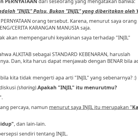
an PERNYATAAN
dari seseorang yang mengatakan bahwa:
adalah "INJIL" Palsu, Bukan "INJIL" yang diberitakan oleh 
n PERNYATAAN orang tersebut. Karena, menurut saya orang
GENG/CERITA KARANGAN MANUSIA saja.
idak akan mempengaruhi keyakinan saya terhadap "INJIL"
bahwa ALKITAB sebagai STANDARD KEBENARAN, haruslah
arnya. Dan, kita harus dapat menjawab dengan BENAR bila 
la kita tidak mengerti apa arti "INJIL" yang sebenarnya? :)
diskusi
(sharing)
.
Apakah "INJIL" itu menurutmu?
"
.
 yang percaya, namun
menurut saya INJIL itu merupakan "
K
Hidup"
, dan lain-lain.
sepsi sendiri tentang INJIL.