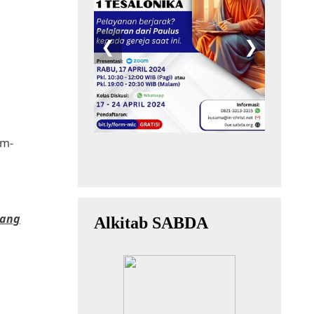
am-
yang