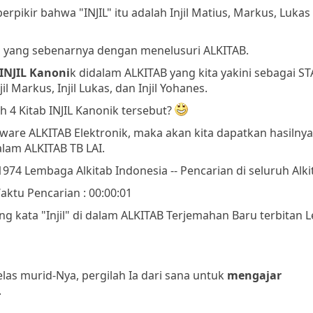
ikir bahwa "INJIL" itu adalah Injil Matius, Markus, Lukas
L" yang sebenarnya dengan menelusuri ALKITAB.
 INJIL Kanoni
k didalam ALKITAB yang kita yakini sebagai 
l Markus, Injil Lukas, dan Injil Yohanes.
h 4 Kitab INJIL Kanonik tersebut?
oftware ALKITAB Elektronik, maka akan kita dapatkan hasiln
alam ALKITAB TB LAI.
© 1974 Lembaga Alkitab Indonesia
-- Pencarian di seluruh Alk
aktu Pencarian : 00:00:01
ng kata "Injil" di dalam ALKITAB Terjemahan Baru terbitan
las murid-Nya, pergilah Ia dari sana untuk
m
engajar
.