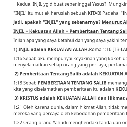
Kedua, INJIL yg dibuat sepeninggal Yesus?
Mungkin,
"INJIL" itu mutlak haruslah sebuah KITAB!
Padahal "IN
Jadi, apakah "INJIL" yang sebenarnya?
Menurut A
INJIL = Kekuatan Allah = Pemberitaan Tentang Sali
Inilah apa yang saya ketahui dan yang saya yakini te
1) INJIL adalah KEKUATAN ALLAH.
Roma 1:16 [TB-LAI
1:16 Sebab aku mempunyai keyakinan yang kokoh da
menyelamatkan setiap orang yang percaya, pertama-t
2) Pemberitaan Tentang Salib adalah KEKUATAN 
1:18 Sebab
PEMBERITAAN TENTANG SA
LIB
memang a
kita yang diselamatkan pemberitaan itu adalah
KEKU
3) KRISTUS adalah KEKUATAN ALLAH dan Hikmat A
1:21 Oleh karena dunia, dalam hikmat Allah, tidak 
mereka yang percaya oleh kebodohan pemberitaan In
1:22 Orang-orang Yahudi menghendaki tanda dan or