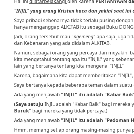
Hal ini
dilatarbelakangi
oleh karena
PERTANYAAN d
"INJIL" yang orang Kristen baca dan yakini saat ini 
Saya pribadi sebenarnya tidak terlalu pusing denga
hanya menganggap ALKITAB itu sebagai Buku DON
Jadi, orang tersebut mau "
ngemeng
" apa saja juga t
dan Kebenaran yang ada didalam ALKITAB.
Namun, sebagai orang yang percaya dan meyakini 
kita mengetahui tentang apa itu "INJIL" yang seben
lain yang bertanya tentang kita mengenai "INJIL"
Karena, bagaimana kita dapat memberitakan "INJIL", bi
Saya bertanya kepada beberapa teman dalam suatu 
Ada yang menjawab
"INJIL" itu adalah "Kabar Baik
(
Saya setuju
INJIL adalah "Kabar Baik" bagi mereka
Buruk
" bagi mereka yang tidak percaya
.)
Ada yang menjawab
"INJIL" itu adalah "Pedoman 
Hmm, memang setiap orang masing-masing punya per