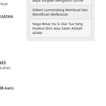
Bapa Sorgawi Mengasihi Lucifer
untuk
Gilbert Lumoindong Membual Dan
Memfitnah Mefibosset
KUATAN
Naga Besar itu Si Ular Tua Yang
Disebut Iblis atau Satan Adalah
ADAM
NES
Lukas,
IB-kan).