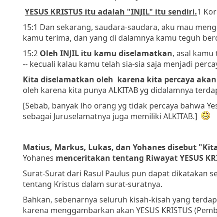
YESUS KRISTUS itu adalah "INJIL" itu sendiri.
1 Kor
15:1 Dan sekarang, saudara-saudara, aku mau men
kamu terima, dan yang di dalamnya kamu teguh berd
15:2
Oleh INJIL itu kamu diselamatkan
, asal kamu
-- kecuali kalau kamu telah sia-sia saja menjadi perca
Kita diselamatkan oleh karena kita percaya akan 
oleh karena kita punya ALKITAB yg didalamnya terdap
[Sebab, banyak lho orang yg tidak percaya bahwa Ye
sebagai Juruselamatnya juga memiliki ALKITAB.]
Matius, Markus, Lukas, dan Yohanes disebut "Kita
Yohanes
menceritakan tentang Riwayat YESUS KR
Surat-Surat dari Rasul Paulus pun dapat dikatakan s
tentang Kristus dalam surat-suratnya.
Bahkan, sebenarnya seluruh kisah-kisah yang terdap
karena menggambarkan akan YESUS KRISTUS (Pember