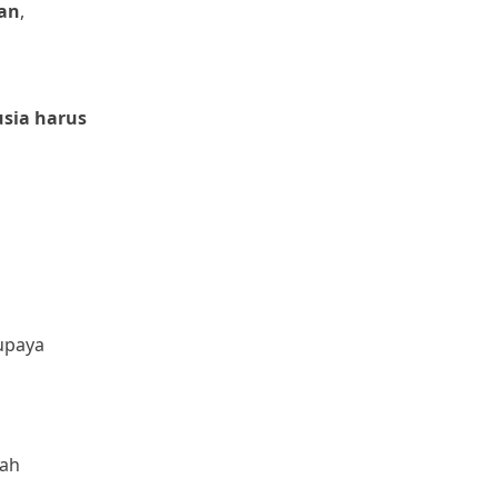
kan
,
sia harus
supaya
wah