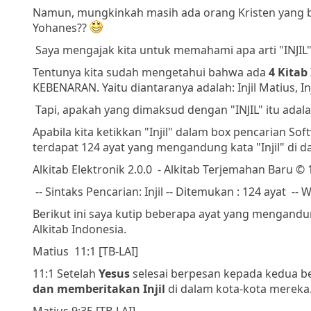
Namun, mungkinkah masih ada orang Kristen yang berp
Yohanes??
Saya mengajak kita untuk memahami apa arti "INJI
Tentunya kita sudah mengetahui bahwa ada
4 Kitab
KEBENARAN. Yaitu diantaranya adalah: Injil Matius, Inji
Tapi, apakah yang dimaksud dengan "INJIL" itu adala
Apabila kita ketikkan "Injil" dalam box pencarian S
terdapat 124 ayat yang mengandung kata "Injil" di d
Alkitab Elektronik 2.0.0 - Alkitab Terjemahan Baru 
-- Sintaks Pencarian: Injil
-- Ditemukan : 124 ayat
-- W
Berikut ini saya kutip beberapa ayat yang mengandu
Alkitab Indonesia.
Matius 11:1 [TB-LAI]
11:1 Setelah
Yesus
selesai berpesan kepada kedua be
dan
memberitakan Injil
di dalam kota-kota mereka
Matius 9:35 [TB-LAI]