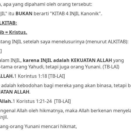
 apa yang dipahami oleh orang tersebut:
JIL" itu
BUKAN
berarti "KITAB 4 INJIL Kanonik".
LKITAB:
b = Kristus.
ntang INJIL setelah saya menelusurinya (menurut ALKITAB):
]
lam INJIL,
karena INJIL adalah KEKUATAN ALLAH
yang
ama orang Yahudi, tetapi juga orang Yunani. (TB-LAI)
ALLAH.
1 Korintus 1:18 [TB-LAI]
dalah kebodohan bagi mereka yang akan binasa, tetapi b
ATAN ALLAH
.
llah.
1 Koristus 1:21-24 [TB-LAI]
mengenal Allah oleh hikmatnya, maka Allah berkenan menye
jil.
ang-orang Yunani mencari hikmat,