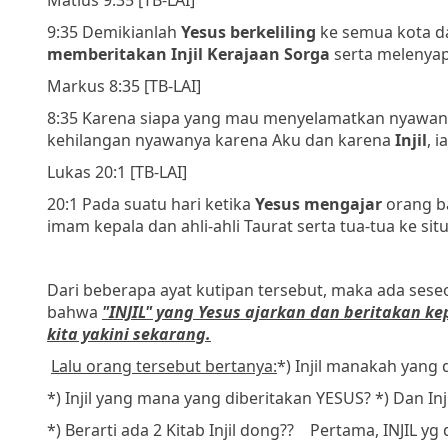
9:35 Demikianlah
Yesus berkeliling
ke semua kota da
memberitakan
Injil Kerajaan Sorga
serta melenyap
Markus 8:35 [TB-LAI]
8:35 Karena siapa yang mau menyelamatkan nyawanya
kehilangan nyawanya karena Aku dan karena
Injil
, 
Lukas 20:1 [TB-LAI]
20:1 Pada suatu hari ketika
Yesus mengajar
orang ba
imam kepala dan ahli-ahli Taurat serta tua-tua ke situ
Dari beberapa ayat kutipan tersebut, maka ada sese
bahwa
"INJIL" yang Yesus ajarkan dan beritakan ke
kita yakini sekarang.
Lalu orang tersebut bertanya:
*) Injil manakah yang 
*) Injil yang mana yang diberitakan YESUS?
*) Dan In
*) Berarti ada 2 Kitab Injil dong??
Pertama, INJIL yg d