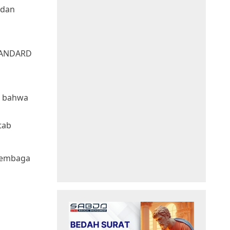
 dan
STANDARD
ya bahwa
itab
 Lembaga