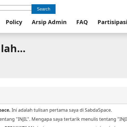
Search
Policy
Arsip Admin
FAQ
Partisipas
lah...
pace.
Ini adalah tulisan pertama saya di SabdaSpace.
entang "INJIL".
Mengapa saya tertarik menulis tentang "INJI