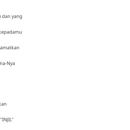
 dan yang
n kepadamu
lamatkan
ima-Nya
kan
INJIL"