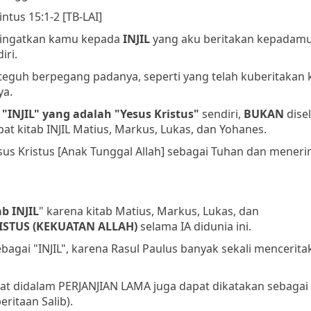
intus 15:1-2 [TB-LAI]
gingatkan kamu kepada
INJIL
yang aku beritakan kepadamu
iri.
 teguh berpegang padanya, seperti yang telah kuberitaka
ya.
"INJIL" yang adalah "Yesus Kristus"
sendiri,
BUKAN
dise
at kitab INJIL Matius, Markus, Lukas, dan Yohanes.
sus Kristus [Anak Tunggal Allah] sebagai Tuhan dan mener
b INJIL
" karena kitab Matius, Markus, Lukas, dan
ISTUS (KEKUATAN ALLAH)
selama IA didunia ini.
ebagai "INJIL", karena Rasul Paulus banyak sekali mencerita
at didalam PERJANJIAN LAMA juga dapat dikatakan sebagai "
itaan Salib).