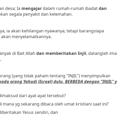
n desa; Ia
mengajar
dalam rumah-rumah ibadat
dan
kan segala penyakit dan kelemahan.
, ia akan kehilangan nyawanya; tetapi barangsiapa
ia akan menyelamatkannya.
nyak di Bait Allah
dan
memberitakan Injil
, datanglah im
,
orang (yang tidak paham tentang "INJIL") menyimpulkan
pada orang Yahudi (Israel) dulu, BERBEDA dengan "INJIL" 
dimaksud dari ayat-ayat tersebut?
jil mana yg sekarang dibaca oleh umat kristiani saat ini?
iberitakan Yesus sendiri, dan