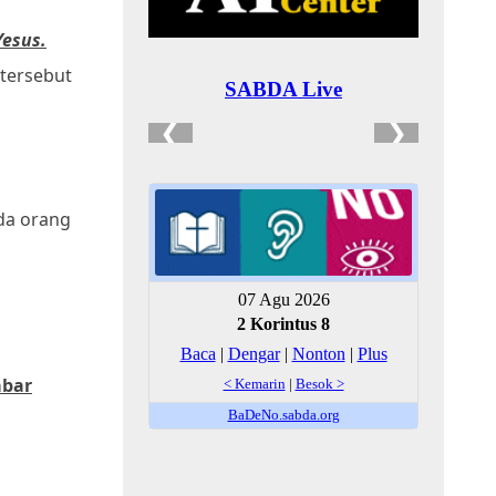
Yesus.
 tersebut
ada orang
abar