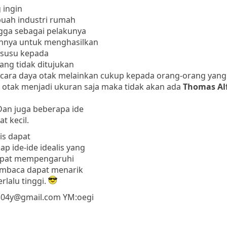
 ingin
uah industri rumah
ngga sebagai pelakunya
nnya untuk menghasilkan
 susu kepada
ng tidak ditujukan
cara daya otak melainkan cukup kepada orang-orang yang
a otak menjadi ukuran saja maka tidak akan ada
Thomas Al
Dan juga beberapa ide
t kecil.
is dapat
 ide-ide idealis yang
 dapat mempengaruhi
pembaca dapat menarik
rlalu tinggi.
9304y@gmail.com YM:oegi