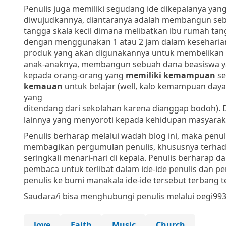
Penulis juga memiliki segudang ide dikepalanya yang
diwujudkannya, diantaranya adalah membangun seb
tangga skala kecil dimana melibatkan ibu rumah ta
dengan menggunakan 1 atau 2 jam dalam keseharia
produk yang akan digunakannya untuk membelikan
anak-anaknya, membangun sebuah dana beasiswa ya
kepada orang-orang yang
memiliki kemampuan
se
kemauan
untuk belajar (well, kalo kemampuan day
yang
ditendang dari sekolahan karena dianggap bodoh). 
lainnya yang menyoroti kepada kehidupan masyaraka
Penulis berharap melalui wadah blog ini, maka penul
membagikan pergumulan penulis, khususnya terhadap
seringkali menari-nari di kepala. Penulis berharap
pembaca untuk terlibat dalam ide-ide penulis dan 
penulis ke bumi manakala ide-ide tersebut terbang te
Saudara/i bisa menghubungi penulis melalui oegi9
love
Faith
Music
Church