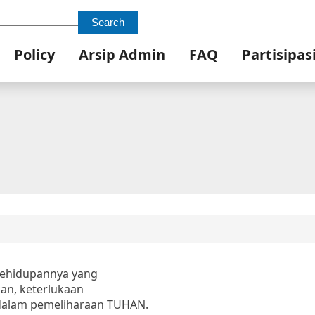
Search
Policy
Arsip Admin
FAQ
Partisipas
kehidupannya yang
kan, keterlukaan
dalam pemeliharaan TUHAN.