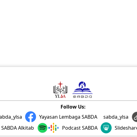
Follow Us:
abda_ylsa
Yayasan Lembaga SABDA
sabda_ylsa
SABDA Alkitab
Podcast SABDA
Slidesha