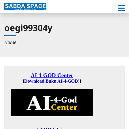
oegi99304y
Home