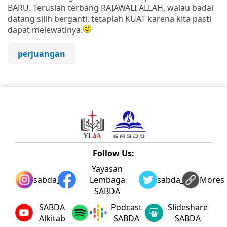
BARU. Teruslah terbang RAJAWALI ALLAH, walau badai
datang silih berganti, tetaplah KUAT karena kita pasti
dapat melewatinya.
perjuangan
Follow Us:
Yayasan
sabda_ylsa
Lembaga
sabda_ylsa
Mores
SABDA
SABDA
Podcast
Slideshare
Alkitab
SABDA
SABDA