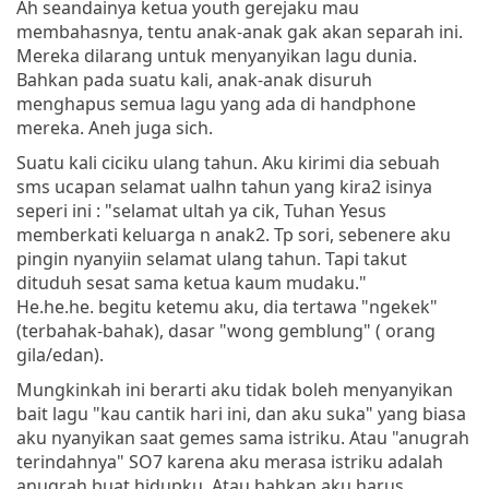
Ah seandainya ketua youth gerejaku mau
membahasnya, tentu anak-anak gak akan separah ini.
Mereka dilarang untuk menyanyikan lagu dunia.
Bahkan pada suatu kali, anak-anak disuruh
menghapus semua lagu yang ada di handphone
mereka. Aneh juga sich.
Suatu kali ciciku ulang tahun. Aku kirimi dia sebuah
sms ucapan selamat ualhn tahun yang kira2 isinya
seperi ini : "selamat ultah ya cik, Tuhan Yesus
memberkati keluarga n anak2. Tp sori, sebenere aku
pingin nyanyiin selamat ulang tahun. Tapi takut
dituduh sesat sama ketua kaum mudaku."
He.he.he. begitu ketemu aku, dia tertawa "ngekek"
(terbahak-bahak), dasar "wong gemblung" ( orang
gila/edan).
Mungkinkah ini berarti aku tidak boleh menyanyikan
bait lagu "kau cantik hari ini, dan aku suka" yang biasa
aku nyanyikan saat gemes sama istriku. Atau "anugrah
terindahnya" SO7 karena aku merasa istriku adalah
anugrah buat hidupku. Atau bahkan aku harus