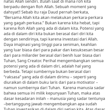
nafas Allah sendiri. Itulah saat di mana roh kita
berpadu dengan Roh Allah. Sebuah moment yang
dahsyat!!
Sebab itu raja Daud pernah berkata,
“Bersama Allah kita akan melakukan perkara-perkara
yang gagah perkasa.” Bukan karena kita hebat, tapi
karena Roh Allah yang ada di dalam kita. Potensi yang
ada di dalam diri kita bukan berasal dari diri kita
dengan sendirinya, tapi karena investasi dari Allah.
Daya imajinasi yang tinggi para seniman, keahlian
yang luar biasa dari para pakar dan kesuksesan besar
dari para miliarder berasal dari benih luar biasa dari
Tuhan, Sang Creator. Perihal mengembangkan semua
potensi yang ada di dalam diri, adalah hal yang
berbeda. Tetapi sumbernya bukan berasal dari
“raksasa” yang ada di dalam dirimu – seperti yang
diuraikan di dalam buku laris dari para motivator –
namun sumbernya dari Tuhan.
Karena manusia sadar
bahwa semua ini milik kepunyaan Tuhan, maka atas
dasar kesadaran inilah – manusia yang sadar tentunya
–bertanggung jawab mengembangkan apa sudah
Tuhan investasikan di dalam diri setiap kita. Atas dasar