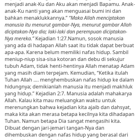
menjadi anak-Ku dan Aku akan menjadi Bapamu. Anak-
anak-Ku nanti yang akan menguasai bumi ini dan
bahkan menaklukkannya.”
“Maka Allah menciptakan
manusia itu menurut gambar-Nya, menurut gambar Allah
diciptakan-Nya dia; laki-laki dan perempuan diciptakan-
Nya mereka.”
Kejadian 1:27.Namun, sosok manusia
yang ada di hadapan Allah saat itu tidak dapat berbuat
apa-apa. Karena belum memiliki nafas hidup. Sambil
meniup-niup sisa-sisa kotoran dan debu di sekujur
tubuh Adam, tidak henti-hentinya Allah menatap Adam
yang masih diam terpejam. Kemudian, “Ketika itulah
Tuhan Allah …. menghembuskan nafas hidup ke dalam
hidungnya; demikianlah manusia itu menjadi makhluk
yang hidup.” Kejadian 2:7. Manusia adalah mahakarya
Allah.
Kalau kita mau meluangkan waktu untuk
merenungkan bahwa kejadian kita ajaib dan dahsyat,
maka kita akan merasa betapa kecilnya kita dihadapan
Tuhan. Namun betapa Dia sangat mengasihi kita.
Dibuat dengan jari-jemari tangan-Nya dan
dihembuskan dengan nafas hidup yang berasal dari