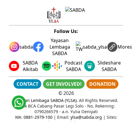
Follow Us:
Yayasan
sabda_ylsa
Lembaga
sabda_ylsa
More
SABDA
SABDA
Podcast
Slideshare
Alkitab
SABDA
SABDA
CONTACT
GET INVOLVED!
DONATION
©
2026
Yayasan Lembaga SABDA (YLSA)
. All Rights Reserved.
Bank BCA Cabang Pasar Legi Solo - No. Rekening:
0790266579 - a.n. Yulia Oeniyati
WA:
0881-2979-100
| Email:
ylsa@sabda.org
| Sites:
ylsa.org
-
sabda.org