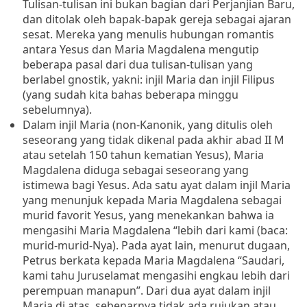
Tulisan-tulisan ini bukan bagian dari Perjanjian Baru,
dan ditolak oleh bapak-bapak gereja sebagai
ajaran
sesat.
Mereka yang menulis hubungan romantis
antara Yesus dan Maria Magdalena
mengutip
beberapa pasal dari dua tulisan-tulisan yang
berlabel gnostik, yakni: injil Maria dan injil
Filipus
(yang sudah kita bahas beberapa minggu
sebelumnya).
Dalam injil Maria (non-Kanonik, yang ditulis oleh
seseorang yang tidak dikenal pada akhir abad II M
atau setelah 150 tahun kematian Yesus), Maria
Magdalena diduga sebagai seseorang yang
istimewa bagi Yesus.
Ada satu ayat dalam injil Maria
yang menunjuk kepada Maria Magdalena sebagai
murid favorit Yesus, yang menekankan bahwa ia
mengasihi Maria Magdalena “lebih dari kami (baca:
murid-murid-Nya).
Pada ayat lain, menurut dugaan,
Petrus berkata kepada Maria Magdalena “Saudari,
kami tahu Juruselamat mengasihi engkau lebih dari
perempuan manapun”.
Dari dua ayat dalam injil
Maria di atas, sebenarnya tidak ada rujukan atau