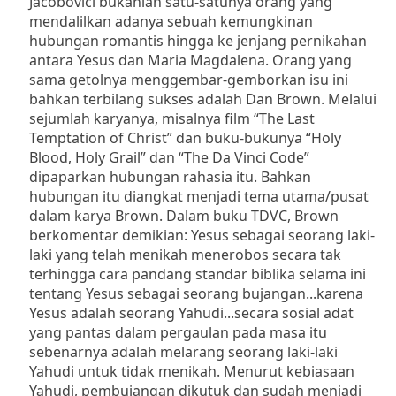
Jacobovici bukanlah satu-satunya orang yang
mendalilkan adanya sebuah kemungkinan
hubungan romantis hingga ke jenjang pernikahan
antara Yesus dan Maria Magdalena.
Orang yang
sama getolnya menggembar-gemborkan isu ini
bahkan terbilang sukses adalah Dan Brown.
Melalui
sejumlah karyanya, misalnya film “The Last
Temptation of Christ” dan buku-bukunya “Holy
Blood, Holy Grail” dan “The Da Vinci Code”
dipaparkan hubungan rahasia itu.
Bahkan
hubungan itu diangkat menjadi tema utama/pusat
dalam karya Brown.
Dalam buku TDVC,
Brown
berkomentar demikian:
Yesus sebagai seorang laki-
laki yang telah menikah menerobos secara tak
terhingga cara pandang standar biblika selama ini
tentang Yesus sebagai seorang bujangan...karena
Yesus adalah seorang Yahudi...secara sosial adat
yang pantas dalam pergaulan pada masa itu
sebenarnya adalah melarang seorang laki-laki
Yahudi
untuk tidak menikah.
Menurut kebiasaan
Yahudi, pembujangan dikutuk dan sudah menjadi