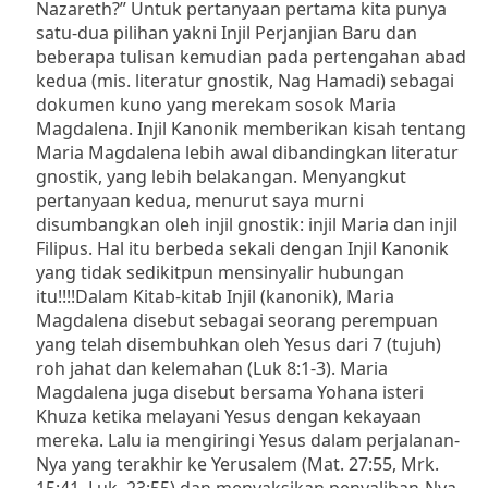
Nazareth?”
Untuk pertanyaan pertama kita punya
satu-dua pilihan yakni Injil Perjanjian Baru dan
beberapa tulisan kemudian pada pertengahan abad
kedua (mis. literatur gnostik, Nag Hamadi) sebagai
dokumen kuno yang merekam sosok Maria
Magdalena.
Injil Kanonik memberikan kisah tentang
Maria Magdalena lebih awal dibandingkan literatur
gnostik, yang lebih belakangan.
Menyangkut
pertanyaan kedua,
menurut saya murni
disumbangkan oleh injil gnostik: injil Maria dan injil
Filipus. Hal itu berbeda sekali dengan Injil Kanonik
yang tidak sedikitpun mensinyalir hubungan
itu!!!!
Dalam Kitab-kitab Injil (kanonik), Maria
Magdalena disebut sebagai seorang perempuan
yang telah disembuhkan oleh Yesus dari
7 (tujuh)
roh jahat dan kelemahan (Luk 8:1-3).
Maria
Magdalena juga disebut bersama Yohana isteri
Khuza ketika melayani Yesus dengan kekayaan
mereka.
Lalu ia mengiringi Yesus dalam perjalanan-
Nya yang terakhir ke Yerusalem (Mat. 27:55, Mrk.
15:41, Luk. 23:55) dan menyaksikan penyaliban-Nya.