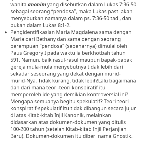
wanita
anonim
yang disebutkan dalam Lukas 7:36-50
sebagai seorang “pendosa”, maka
Lukas pasti akan
menyebutkan namanya dalam ps. 7:36-50 tadi, dan
bukan dalam Lukas 8:1-2.
Pengidentifikasian Maria Magdalena sama dengan
Maria dari Bethany dan sama dengan seorang
perempuan “pendosa” (sebenarnya) dimulai oleh
Paus Gregory I pada waktu ia berkhotbah tahun
591. Namun,
baik rasul-rasul maupun bapak-bapak
gereja mula-mula
menyebutnya tidak lebih dari
sekadar seseorang yang dekat dengan murid-
murid-Nya.
Tidak kurang, tidak lebih!
Lalu bagaimana
dan dari mana teori-teori konspiratif
itu
memperoleh ide yang demikian kontroversial ini?
Mengapa semuanya
begitu spekulatif? Teori-teori
konspiratif-spekulatif itu tidak dibangun secara jujur
di atas Kitab-kitab Injil Kanonik, melainkan
didasarkan atas dokumen-dokumen yang ditulis
100-200 tahun (setelah Kitab-kitab Injil Perjanjian
Baru).
Dokumen-dokumen itu diberi nama Gnostik.