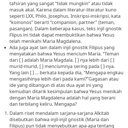
tafsiran yang sangat “tidak mungkin” atau tidak
masuk akal.
Karena dalam
literatur-literatur kuno
seperti LXX, Philo, Josephus,
Inskripsi-inskripsi, kata
“koinonos” berarti “companion, partner” (teman,
pasangan).
Dalam beberapa kasus, teks injil gnostik
Flipus ini tidak dapat membuktikan bahwa Yesus
telah menikahi Maria Magdalena.
Ada
juga ayat lain dalam injil gnostik Filipus yang
menyatakan bahwa Yesus mencium Maria. “Teman
dari
[ ] adalah Maria Magdala.
[ ] nya lebih dari
[ ]
murid-murid, [ ] menciumnya sering pada [ ]-nya.
Yang lain [ ] ... berkata kepada dia, “Mengapa engkau
mengasihinya lebih dari pada kami?”
Gagasan atau
ide yang dibangun di atas dua ayat ini yang
kemudian ditarik kesimpulan bahwa Yesus menikah
dengan Maria Magdalena adalah hal yang berani
dan terbilang keliru.
Mengapa?
Dalam riset mendalam sarjana-sarjana Alkitab
disebutkan bahwa injil-injil gnostik (Maria dan
Filipus) pun tidak menyebutkan apa-apa tentang