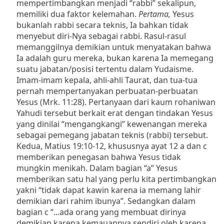
mempertimbangkan menjadi “rabbi” sekalipun,
memiliki dua faktor kelemahan.
Pertama,
Yesus
bukanlah rabbi secara teknis, Ia bahkan tidak
menyebut diri-Nya sebagai rabbi. Rasul-rasul
memanggilnya demikian untuk menyatakan bahwa
Ia adalah guru mereka, bukan karena Ia memegang
suatu jabatan/posisi tertentu dalam Yudaisme.
Imam-imam kepala, ahli-ahli Taurat, dan tua-tua
pernah mempertanyakan perbuatan-perbuatan
Yesus (Mrk. 11:28).
Pertanyaan dari kaum rohaniwan
Yahudi tersebut berkait erat dengan tindakan Yesus
yang dinilai “mengangkangi” kewenangan mereka
sebagai pemegang jabatan teknis (rabbi) tersebut.
Kedua, Matius 19:10-12, khususnya ayat 12 a dan c
memberikan penegasan bahwa Yesus tidak
mungkin menikah.
Dalam bagian “a” Yesus
memberikan satu hal yang perlu kita pertimbangkan
yakni “tidak dapat kawin karena ia memang lahir
demikian dari rahim ibunya”.
Sedangkan dalam
bagian c
“...ada orang yang membuat dirinya
demikian karena kemauannya sendiri oleh karena