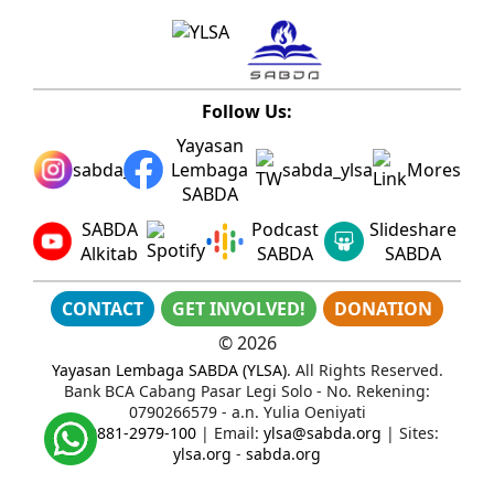
Follow Us:
Yayasan
sabda_ylsa
Lembaga
sabda_ylsa
Mores
SABDA
SABDA
Podcast
Slideshare
Alkitab
SABDA
SABDA
CONTACT
GET INVOLVED!
DONATION
©
2026
Yayasan Lembaga SABDA (YLSA)
. All Rights Reserved.
Bank BCA Cabang Pasar Legi Solo - No. Rekening:
0790266579 - a.n. Yulia Oeniyati
WA:
0881-2979-100
| Email:
ylsa@sabda.org
| Sites:
ylsa.org
-
sabda.org