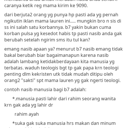
caranya ketik reg mama kirim ke 9090.
dari berjuta2 orang yg punya hp pasti ada yg pernah
ngikutin iklan mama lauren ini..... mungkin bro n sis di
ss ini salah satu korbannya. b7 yakin bukan cuma
korban pulsa yg kesedot habis tp pasti nasib anda gak
berubah setelah ngirim sms itu tul kan?
emang nasib apaan ya? menurut b7 nasib emang tidak
bakal berubah biar bagaimanapun karena nasib
adalah lambang ketidakberdayaan kita manusia yg
terbatas. waduh teologis bgt tp gak papa krn teologi
penting dlm kekristen utk tidak mudah ditipu oleh
orang2 "sakti" spt mama lauren yg gak ngerti teologi.
contoh nasib manusia bagi b7 adalah:
*.manusia pasti lahir dari rahim seorang wanita
krn gak ada yg lahir dr
rahim ayah
*suka gak suka manusia hrs makan dan minum