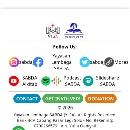
Follow Us:
Yayasan
sabda_ylsa
Lembaga
sabda_ylsa
Mores
SABDA
SABDA
Podcast
Slideshare
Alkitab
SABDA
SABDA
CONTACT
GET INVOLVED!
DONATION
©
2026
Yayasan Lembaga SABDA (YLSA)
. All Rights Reserved.
Bank BCA Cabang Pasar Legi Solo - No. Rekening:
0790266579 - a.n. Yulia Oeniyati