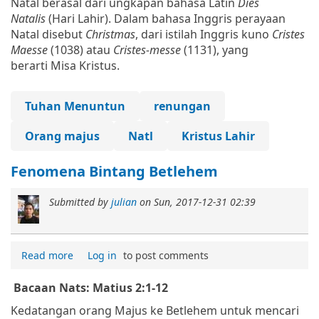
Natal berasal dari ungkapan bahasa Latin
Dies
Natalis
(Hari Lahir). Dalam bahasa Inggris perayaan
Natal disebut
Christmas
, dari istilah Inggris kuno
Cristes
Maesse
(1038) atau
Cristes-messe
(1131), yang
berarti Misa Kristus.
Tuhan Menuntun
renungan
Orang majus
Natl
Kristus Lahir
Fenomena Bintang Betlehem
Submitted by
julian
on
Sun, 2017-12-31 02:39
Read more
Log in
to post comments
Bacaan Nats: Matius 2:1-12
Kedatangan orang Majus ke Betlehem untuk mencari