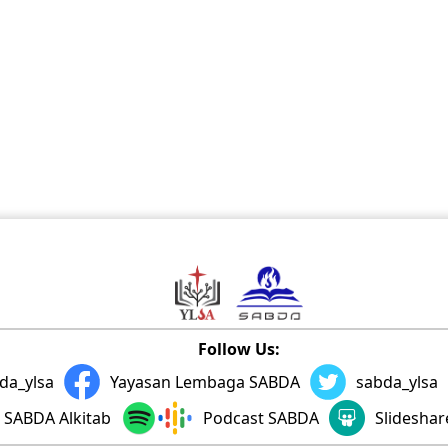
Follow Us:
da_ylsa
Yayasan Lembaga SABDA
sabda_ylsa
SABDA Alkitab
Podcast SABDA
Slidesha