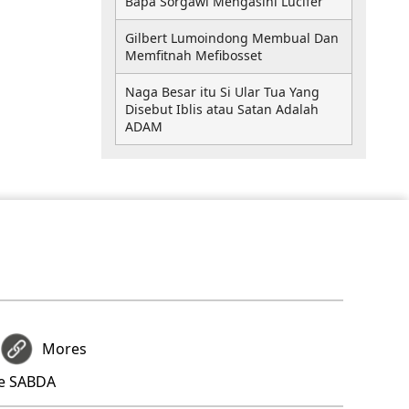
Bapa Sorgawi Mengasihi Lucifer
Gilbert Lumoindong Membual Dan
Memfitnah Mefibosset
Naga Besar itu Si Ular Tua Yang
Disebut Iblis atau Satan Adalah
ADAM
Mores
re SABDA