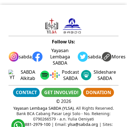
Follow Us:
Yayasan
sabda_ylsa
Lembaga
sabda_ylsa
Mores
SABDA
SABDA
Podcast
Slideshare
Alkitab
SABDA
SABDA
CONTACT
GET INVOLVED!
DONATION
©
2026
Yayasan Lembaga SABDA (YLSA)
. All Rights Reserved.
Bank BCA Cabang Pasar Legi Solo - No. Rekening:
0790266579 - a.n. Yulia Oeniyati
WA:
0881-2979-100
| Email:
ylsa@sabda.org
| Sites: