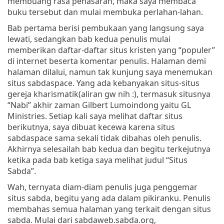
membuang rasa penasaran, maka saya membaca
buku tersebut dan mulai membuka perlahan-lahan.
Bab pertama berisi pembukaan yang langsung saya
lewati, sedangkan bab kedua penulis mulai
memberikan daftar-daftar situs kristen yang “populer”
di internet beserta komentar penulis. Halaman demi
halaman dilalui, namun tak kunjung saya menemukan
situs sabdaspace. Yang ada kebanyakan situs-situs
gereja kharismatik(aliran gw nih :), termasuk situsnya
“Nabi” akhir zaman Gilbert Lumoindong yaitu GL
Ministries. Setiap kali saya melihat daftar situs
berikutnya, saya dibuat kecewa karena situs
sabdaspace sama sekali tidak dibahas oleh penulis.
Akhirnya selesailah bab kedua dan begitu terkejutnya
ketika pada bab ketiga saya melihat judul “Situs
Sabda”.
Wah, ternyata diam-diam penulis juga penggemar
situs sabda, begitu yang ada dalam pikiranku. Penulis
membahas semua halaman yang terkait dengan situs
sabda. Mulai dari sabdaweb.sabda.org,