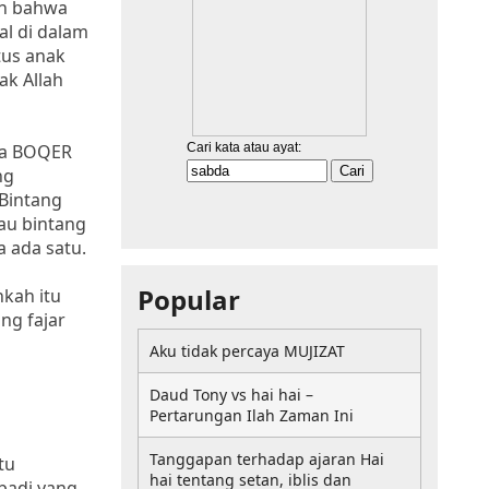
an bahwa
al di dalam
tus anak
ak Allah
ata BOQER
ng
 Bintang
au bintang
 ada satu.
Popular
kah itu
ng fajar
Aku tidak percaya MUJIZAT
Daud Tony vs hai hai –
Pertarungan Ilah Zaman Ini
Tanggapan terhadap ajaran Hai
tu
hai tentang setan, iblis dan
badi yang