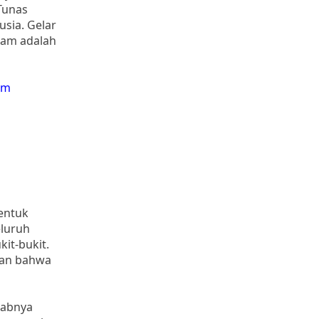
Tunas
usia. Gelar
dam adalah
um
entuk
eluruh
it-bukit.
kan bahwa
babnya