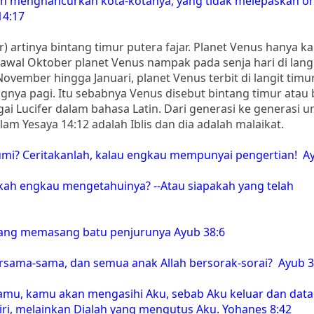
an menghancurkan kota-kotanya, yang tidak melepaskan o
14:17
r) artinya bintang timur putera fajar. Planet Venus hanya k
 awal Oktober planet Venus nampak pada senja hari di langi
ovember hingga Januari, planet Venus terbit di langit tim
nya pagi. Itu sebabnya Venus disebut bintang timur atau 
gai Lucifer dalam bahasa Latin. Dari generasi ke generasi 
am Yesaya 14:12 adalah Iblis dan dia adalah malaikat.
mi? Ceritakanlah, kalau engkau mempunyai pengertian! Ay
ah engkau mengetahuinya? --Atau siapakah yang telah
 yang memasang batu penjurunya Ayub 38:6
ersama-sama, dan semua anak Allah bersorak-sorai? Ayub 3
pamu, kamu akan mengasihi Aku, sebab Aku keluar dan data
ri, melainkan Dialah yang mengutus Aku. Yohanes 8:42