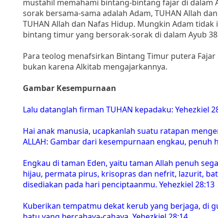
mustahil memahami bintang-bintang fajar di dalam A
sorak bersama-sama adalah Adam, TUHAN Allah dan 
TUHAN Allah dan Nafas Hidup. Mungkin Adam tidak i
bintang timur yang bersorak-sorak di dalam Ayub 38
Para teolog menafsirkan Bintang Timur putera Fajar
bukan karena Alkitab mengajarkannya.
Gambar Kesempurnaan
Lalu datanglah firman TUHAN kepadaku: Yehezkiel 2
Hai anak manusia, ucapkanlah suatu ratapan mengena
ALLAH: Gambar dari kesempurnaan engkau, penuh hi
Engkau di taman Eden, yaitu taman Allah penuh segal
hijau, permata pirus, krisopras dan nefrit, lazurit,
disediakan pada hari penciptaanmu. Yehezkiel 28:13
Kuberikan tempatmu dekat kerub yang berjaga, di gu
batu yang bercahaya-cahaya. Yehezkiel 28:14