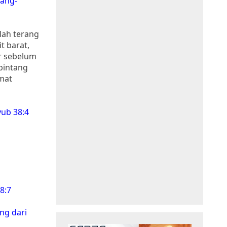
rang-
alah terang
t barat,
ur sebelum
bintang
umat
ub 38:4
8:7
ng dari