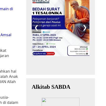
main di
. Amsal
ikat
jaran
ahkan hal
dalah Anak
HAN Allah
usia-
h di dalam