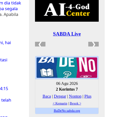
m dia tidak
pa segala
a. Apabila
i, hai
tasi
4:15
 telah