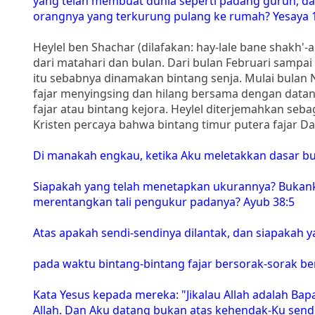
yang telah membuat dunia seperti padang gurun, d
orangnya yang terkurung pulang ke rumah? Yesaya 
Heylel ben Shachar (dilafakan: hay-lale bane shakh'-a
dari matahari dan bulan. Dari bulan Februari sampai
itu sebabnya dinamakan bintang senja. Mulai bulan N
fajar menyingsing dan hilang bersama dengan datang
fajar atau bintang kejora. Heylel diterjemahkan seba
Kristen percaya bahwa bintang timur putera fajar Dal
Di manakah engkau, ketika Aku meletakkan dasar bu
Siapakah yang telah menetapkan ukurannya? Bukank
merentangkan tali pengukur padanya? Ayub 38:5
Atas apakah sendi-sendinya dilantak, dan siapakah
pada waktu bintang-bintang fajar bersorak-sorak b
Kata Yesus kepada mereka: "Jikalau Allah adalah Ba
Allah. Dan Aku datang bukan atas kehendak-Ku sendi