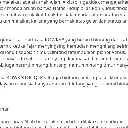
a malaikat adalah anak Allah. Alkitab juga tidak mengajark
 tidak mengajarkan bahwa Nafas Hidup alias Roh Kudus tingg
lkan bahwa malaikat tidak berhak mendapat gelar atau sta
bukan malaikat karena yang berhak atas gelar dan status an
iterjemahkan dari kata KOWKAB yang berarti bintang dan k
g terbit ketika fajar menyingsing kemudian menghilang seiri
di langit sebelah timur. Bintang timur adalah planet Venus.
, hanya ada satu bintang yang dinamakan bintang timur at
B juga berarti bintang-bintang, namun bintang timur hanya
sa KOWKAB BOQER sebagai bintang-bintang fajar. Mungkin
aan manusia hanya ada satu bintang yang dinamai binta
?
ranan
mua anak Allah bersorak-sorai tidak dilakukan sendirian. I
g-bintang fajar. di Dalam Alkitab Ada lebih dari satu pri