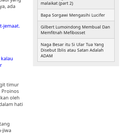
malaikat (part 2)
ya, ada
Bapa Sorgawi Mengasihi Lucifer
t-jemaat.
Gilbert Lumoindong Membual Dan
Memfitnah Mefibosset
Naga Besar itu Si Ular Tua Yang
Disebut Iblis atau Satan Adalah
ADAM
 kalau
r
git timur
 Proinos
akan oleh
dalam hati
ntang
-jiwa