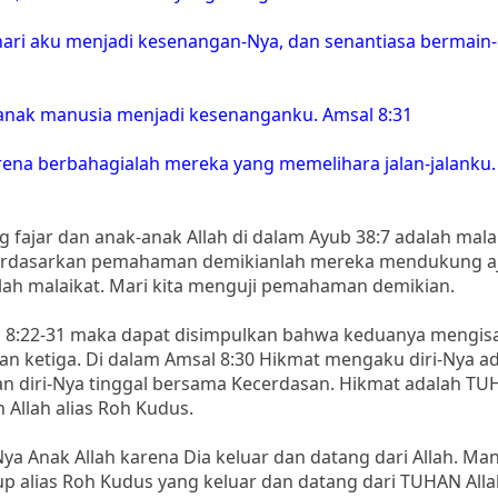
hari aku menjadi kesenangan-Nya, dan senantiasa bermain-
anak manusia menjadi kesenanganku. Amsal 8:31
arena berbahagialah mereka yang memelihara jalan-jalanku
fajar dan anak-anak Allah di dalam Ayub 38:7 adalah mala
 Berdasarkan pemahaman demikianlah mereka mendukung a
dalah malaikat. Mari kita menguji pemahaman demikian.
 8:22-31 maka dapat disimpulkan bahwa keduanya mengis
an ketiga. Di dalam Amsal 8:30 Hikmat mengaku diri-Nya a
an diri-Nya tinggal bersama Kecerdasan. Hikmat adalah TU
 Allah alias Roh Kudus.
Nya Anak Allah karena Dia keluar dan datang dari Allah. Man
up alias Roh Kudus yang keluar dan datang dari TUHAN Alla