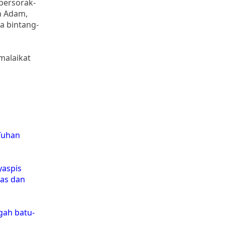
 bersorak-
h Adam,
a bintang-
malaikat
Tuhan
yaspis
mas dan
gah batu-