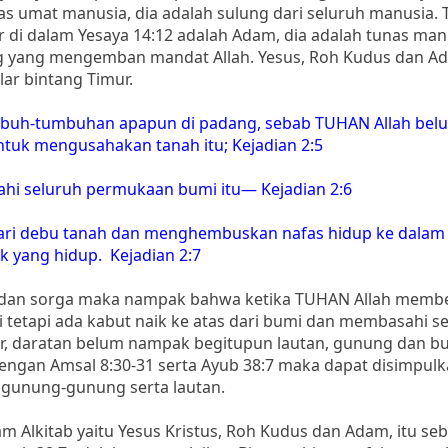
as umat manusia, dia adalah sulung dari seluruh manusia. 
ar di dalam Yesaya 14:12 adalah Adam, dia adalah tunas man
g yang mengemban mandat Allah. Yesus, Roh Kudus dan A
ar bintang Timur.
mbuh-tumbuhan apapun di padang, sebab TUHAN Allah bel
tuk mengusahakan tanah itu; Kejadian 2:5
ahi seluruh permukaan bumi itu— Kejadian 2:6
dari debu tanah dan menghembuskan nafas hidup ke dalam
k yang hidup. Kejadian 2:7
ia dan sorga maka nampak bahwa ketika TUHAN Allah memb
 tetapi ada kabut naik ke atas dari bumi dan membasahi s
air, daratan belum nampak begitupun lautan, gunung dan buk
dengan Amsal 8:30-31 serta Ayub 38:7 maka dapat disimpul
 gunung-gunung serta lautan.
lam Alkitab yaitu Yesus Kristus, Roh Kudus dan Adam, itu se