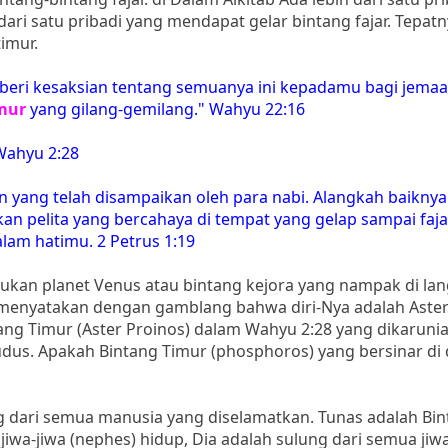
 dari satu pribadi yang mendapat gelar bintang fajar. Tepatn
timur.
beri kesaksian tentang semuanya ini kepadamu bagi jemaa
mur
yang gilang-gemilang." Wahyu 22:16
Wahyu 2:28
 yang telah disampaikan oleh para nabi. Alangkah baiknya
 pelita yang bercahaya di tempat yang gelap sampai faja
dalam hatimu. 2 Petrus 1:19
 bukan planet Venus atau bintang kejora yang nampak di lan
s menyatakan dengan gamblang bahwa diri-Nya adalah Aster
ntang Timur (Aster Proinos) dalam Wahyu 2:28 yang dikaruni
Kudus. Apakah Bintang Timur (phosphoros) yang bersinar di 
ng dari semua manusia yang diselamatkan. Tunas adalah Bi
jiwa-jiwa (nephes) hidup, Dia adalah sulung dari semua jiwa