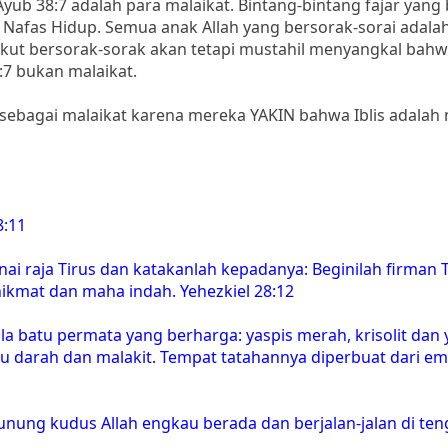
yub 38:7 adalah para malaikat. Bintang-bintang fajar yang
Nafas Hidup. Semua anak Allah yang bersorak-sorai adala
kut bersorak-sorak akan tetapi mustahil menyangkal bahw
:7 bukan malaikat.
 sebagai malaikat karena mereka YAKIN bahwa Iblis adalah 
8:11
i raja Tirus dan katakanlah kepadanya: Beginilah firman 
kmat dan maha indah. Yehezkiel 28:12
a batu permata yang berharga: yaspis merah, krisolit dan 
 batu darah dan malakit. Tempat tatahannya diperbuat dari e
nung kudus Allah engkau berada dan berjalan-jalan di ten