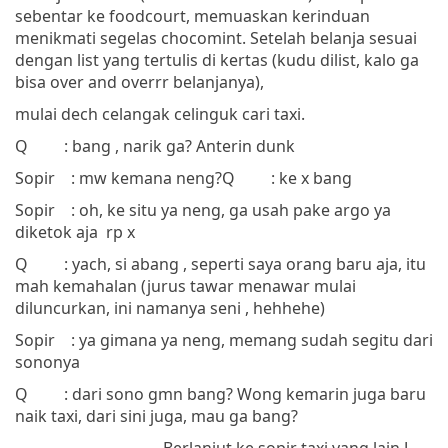
sebentar ke foodcourt, memuaskan kerinduan
menikmati segelas chocomint. Setelah belanja sesuai
dengan list yang tertulis di kertas (kudu dilist, kalo ga
bisa over and overrr belanjanya),
mulai dech celangak celinguk cari taxi.
Q
: bang , narik ga? Anterin dunk
Sopir
: mw kemana neng?
Q
: ke x bang
Sopir
: oh, ke situ ya neng, ga usah pake argo ya
diketok aja
rp x
Q
: yach, si abang , seperti saya orang baru aja, itu
mah kemahalan (jurus tawar menawar mulai
diluncurkan, ini namanya seni , hehhehe)
Sopir
: ya gimana ya neng, memang sudah segitu dari
sononya
Q
: dari sono gmn bang? Wong kemarin juga baru
naik taxi, dari sini juga, mau ga bang?