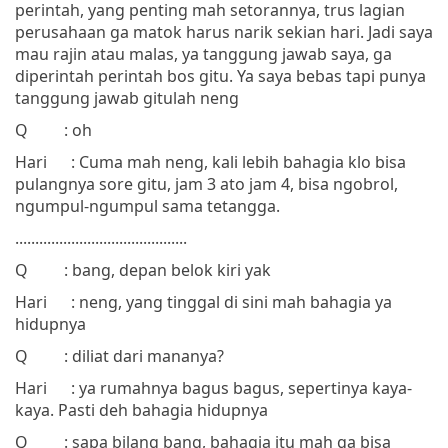
perintah, yang penting mah setorannya, trus lagian
perusahaan ga matok harus narik sekian hari. Jadi saya
mau rajin atau malas, ya tanggung jawab saya, ga
diperintah perintah bos gitu. Ya saya bebas tapi punya
tanggung jawab gitulah neng
Q
: oh
Hari
: Cuma mah neng, kali lebih bahagia klo bisa
pulangnya sore gitu, jam 3 ato jam 4, bisa ngobrol,
ngumpul-ngumpul sama tetangga.
...........................................
Q
: bang, depan belok kiri yak
Hari
: neng, yang tinggal di sini mah bahagia ya
hidupnya
Q
: diliat dari mananya?
Hari
: ya rumahnya bagus bagus, sepertinya kaya-
kaya. Pasti deh bahagia hidupnya
Q
: sapa bilang bang, bahagia itu mah ga bisa