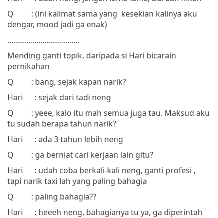
Q
: (ini kalimat sama yang
kesekian kalinya aku
dengar, mood jadi ga enak)
.....................................
Mending ganti topik, daripada si Hari bicarain
pernikahan
Q
: bang, sejak kapan narik?
Hari
: sejak dari tadi neng
Q
: yeee, kalo itu mah semua juga tau. Maksud aku
tu sudah berapa tahun narik?
Hari
: ada 3 tahun lebih neng
Q
: ga berniat cari kerjaan lain gitu?
Hari
: udah coba berkali-kali neng, ganti profesi
,
tapi narik taxi lah yang paling bahagia
Q
: paling bahagia??
Hari
: heeeh neng, bahagianya tu ya, ga diperintah