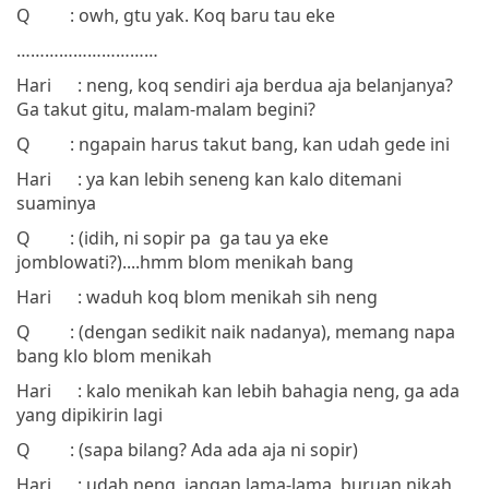
Q
: owh, gtu yak. Koq baru tau eke
…………………………
Hari
: neng, koq sendiri aja berdua aja belanjanya?
Ga takut gitu, malam-malam begini?
Q
: ngapain harus takut bang, kan udah gede ini
Hari
: ya kan lebih seneng kan kalo ditemani
suaminya
Q
: (idih, ni sopir pa
ga tau ya eke
jomblowati?)....hmm blom menikah bang
Hari
: waduh koq blom menikah sih neng
Q
: (dengan sedikit naik nadanya), memang napa
bang klo blom menikah
Hari
: kalo menikah kan lebih bahagia neng, ga ada
yang dipikirin lagi
Q
: (sapa bilang? Ada ada aja ni sopir)
Hari
: udah neng, jangan lama-lama, buruan nikah