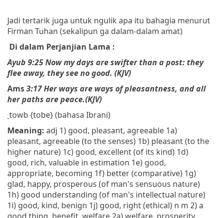
Jadi tertarik juga untuk ngulik apa itu bahagia menurut
Firman Tuhan (sekalipun ga dalam-dalam amat)
Di dalam Perjanjian Lama :
Ayub 9:25 Now my days are swifter than a post: they
flee away, they see no
good.
(KJV)
Ams
3:17
Her ways
are
ways of
pleasantness,
and all
her paths
are
peace.(KJV)
towb {tobe} (bahasa Ibrani)
Meaning:
adj 1) good, pleasant, agreeable 1a)
pleasant, agreeable (to the senses) 1b) pleasant (to the
higher nature) 1c) good, excellent (of its kind) 1d)
good, rich, valuable in estimation 1e) good,
appropriate, becoming 1f) better (comparative) 1g)
glad, happy, prosperous (of man's sensuous nature)
1h) good understanding (of man's intellectual nature)
1i) good, kind, benign 1j) good, right (ethical) n m 2) a
good thing, benefit, welfare 2a) welfare, prosperity,