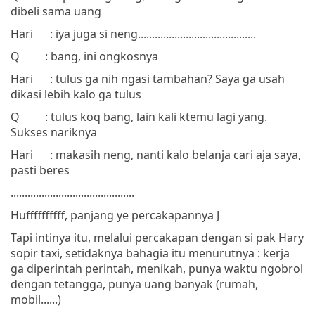
dibeli sama uang
Hari
: iya juga si neng
..........................................
Q
: bang, ini ongkosnya
Hari
: tulus ga nih ngasi tambahan? Saya ga usah
dikasi lebih kalo ga tulus
Q
: tulus koq bang, lain kali ktemu lagi yang.
Sukses nariknya
Hari
: makasih neng, nanti kalo belanja cari aja saya,
pasti beres
............................................
Huffffffffff, panjang ye percakapannya
J
Tapi intinya itu, melalui percakapan dengan si pak Hary
sopir taxi, setidaknya bahagia itu menurutnya : kerja
ga diperintah perintah, menikah, punya waktu ngobrol
dengan tetangga, punya uang banyak (rumah,
mobil......)