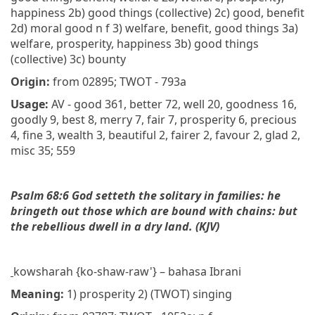
happiness 2b) good things (collective) 2c) good, benefit
2d) moral good n f 3) welfare, benefit, good things 3a)
welfare, prosperity, happiness 3b) good things
(collective) 3c) bounty
Origin:
from 02895; TWOT - 793a
Usage:
AV - good 361, better 72, well 20, goodness 16,
goodly 9, best 8, merry 7, fair 7, prosperity 6, precious
4, fine 3, wealth 3, beautiful 2, fairer 2, favour 2, glad 2,
misc 35; 559
Psalm 68:6 God setteth the solitary in families: he
bringeth out those which are bound with
chains
: but
the rebellious dwell in a dry land. (KJV)
kowsharah {ko-shaw-raw'} – bahasa Ibrani
Meaning:
1) prosperity 2) (TWOT) singing