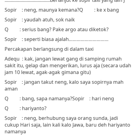
.....................................
Berlanjut ke sopir taxi yang lain
J
Sopir
: neng, maunya kemana?
Q
: ke x bang
Sopir
: yaudah atuh, sok naik
Q
: serius bang? Pake argo atau diketok?
Sopir
: seperti biasa ajalah
…………………………
Percakapan berlangsung di dalam taxi
Adequ
: kak, jangan lewat gang di samping rumah
sakit itu, gelap dan mengerikan, lurus aja (secara udah
jam 10 lewat, agak-agak gimana gitu)
Sopir
: jangan takut neng, kalo saya sopirnya mah
aman
Q
: bang, sapa namanya?
Sopir
: hari neng
Q
: hariyanto?
Sopir
: neng, berhubung saya orang sunda, jadi
cukup Hari saja, lain kali kalo Jawa, baru deh hariyanto
namanya