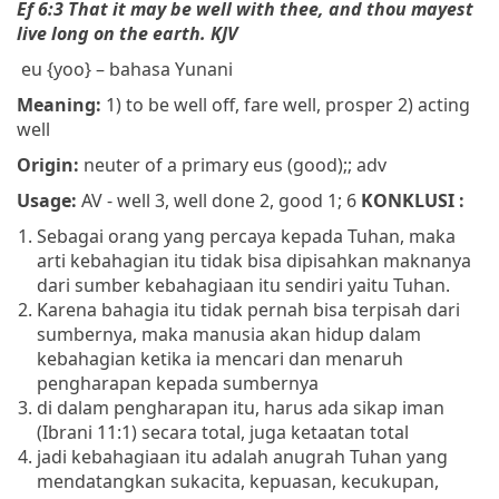
Ef 6:3 That it may be
well
with thee, and thou mayest
live long on the earth. KJV
eu {yoo} – bahasa Yunani
Meaning:
1) to be well off, fare well, prosper 2) acting
well
Origin:
neuter of a primary eus (good);; adv
Usage:
AV - well 3, well done 2, good 1; 6
KONKLUSI :
Sebagai orang yang percaya kepada Tuhan, maka
arti kebahagian itu tidak bisa dipisahkan maknanya
dari sumber kebahagiaan itu sendiri yaitu Tuhan.
Karena bahagia itu tidak pernah bisa terpisah dari
sumbernya, maka manusia akan hidup dalam
kebahagian ketika ia mencari dan menaruh
pengharapan kepada sumbernya
di dalam pengharapan itu, harus ada sikap iman
(Ibrani 11:1) secara total, juga ketaatan total
jadi kebahagiaan itu adalah anugrah Tuhan yang
mendatangkan sukacita, kepuasan, kecukupan,