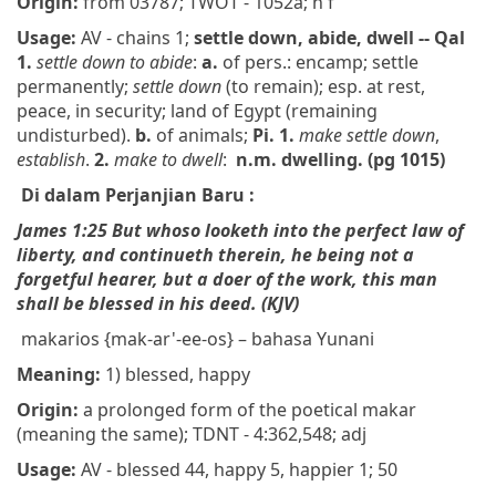
Origin:
from 03787; TWOT - 1052a; n f
Usage:
AV - chains 1;
settle down, abide, dwell -- Qal
1.
settle down to abide
:
a.
of pers.: encamp; settle
permanently;
settle down
(to remain); esp. at rest,
peace, in security; land of Egypt (remaining
undisturbed).
b.
of animals;
Pi. 1.
make settle down
,
establish
.
2.
make to dwell
:
n.m. dwelling. (pg 1015)
Di dalam Perjanjian Baru :
James 1:25 But whoso looketh into the perfect law of
liberty, and continueth
therein
, he being not a
forgetful hearer, but a doer of the work, this man
shall be
blessed
in his deed. (KJV)
makarios {mak-ar'-ee-os} – bahasa Yunani
Meaning:
1) blessed, happy
Origin:
a prolonged form of the poetical makar
(meaning the same); TDNT - 4:362,548; adj
Usage:
AV - blessed 44, happy 5, happier 1; 50