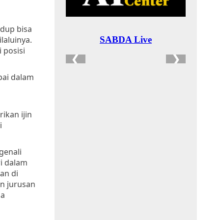
idup bisa
laluinya.
 posisi
pai dalam
ikan ijin
i
genali
i dalam
an di
n jurusan
ua