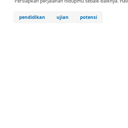
Persiapkan perjalanan hidupmu sebaik-baiknya. Have
pendidikan
ujian
potensi