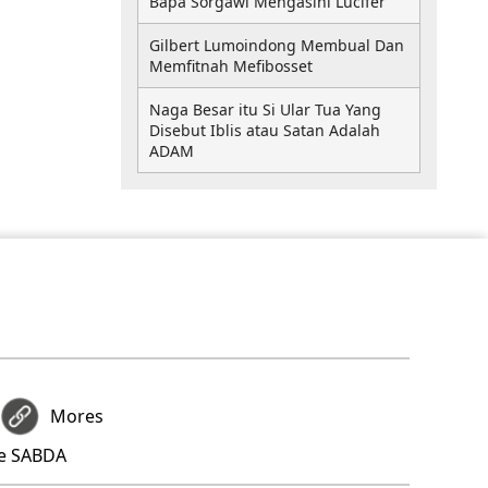
Bapa Sorgawi Mengasihi Lucifer
Gilbert Lumoindong Membual Dan
Memfitnah Mefibosset
Naga Besar itu Si Ular Tua Yang
Disebut Iblis atau Satan Adalah
ADAM
Mores
re SABDA