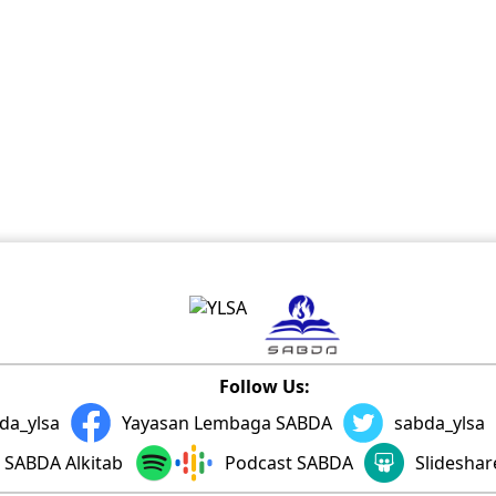
Follow Us:
da_ylsa
Yayasan Lembaga SABDA
sabda_ylsa
SABDA Alkitab
Podcast SABDA
Slidesha