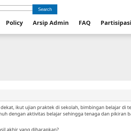
Search
Policy
Arsip Admin
FAQ
Partisipas
dekat, ikut ujian praktek di sekolah, bimbingan belajar di 
uh dengan aktivitas belajar sehingga tenaga dan pikiran 
asil akhir yang diharapkan?