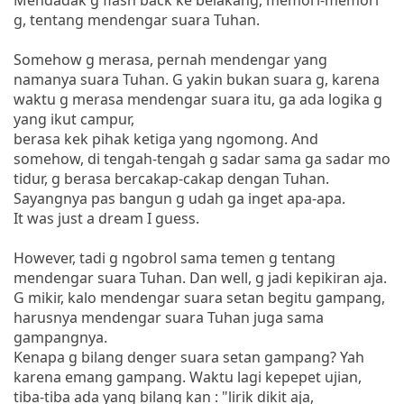
g, tentang mendengar suara Tuhan.
Somehow g merasa, pernah mendengar yang
namanya suara Tuhan. G yakin bukan suara g, karena
waktu g merasa mendengar suara itu, ga ada logika g
yang ikut campur,
berasa kek pihak ketiga yang ngomong. And
somehow, di tengah-tengah g sadar sama ga sadar mo
tidur, g berasa bercakap-cakap dengan Tuhan.
Sayangnya pas bangun g udah ga inget apa-apa.
It was just a dream I guess.
However, tadi g ngobrol sama temen g tentang
mendengar suara Tuhan. Dan well, g jadi kepikiran aja.
G mikir, kalo mendengar suara setan begitu gampang,
harusnya mendengar suara Tuhan juga sama
gampangnya.
Kenapa g bilang denger suara setan gampang? Yah
karena emang gampang. Waktu lagi kepepet ujian,
tiba-tiba ada yang bilang kan : "lirik dikit aja,