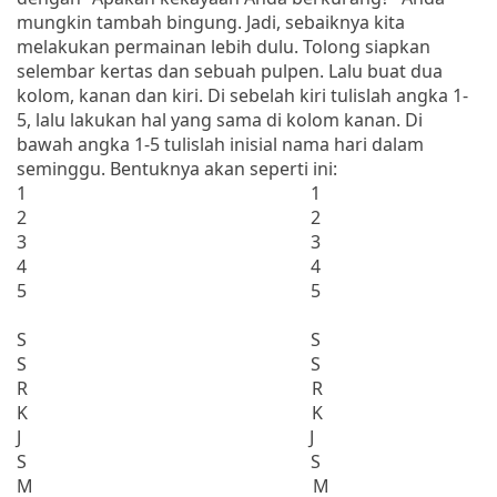
mungkin tambah bingung. Jadi, sebaiknya kita
melakukan permainan lebih dulu. Tolong siapkan
selembar kertas dan sebuah pulpen. Lalu buat dua
kolom, kanan dan kiri. Di sebelah kiri tulislah angka 1-
5, lalu lakukan hal yang sama di kolom kanan. Di
bawah angka 1-5 tulislah inisial nama hari dalam
seminggu. Bentuknya akan seperti ini:
1 1
2 2
3 3
4 4
5 5
S S
S S
R R
K K
J J
S S
M M