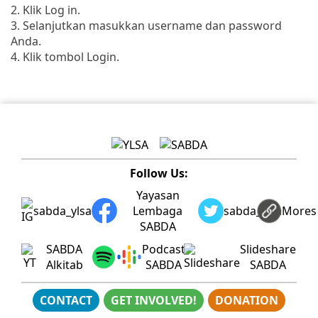
2. Klik Log in.
3. Selanjutkan masukkan username dan password
Anda.
4. Klik tombol Login.
Follow Us:
Yayasan
sabda_ylsa
Lembaga
sabda_ylsa
Mores
SABDA
SABDA
Podcast
Slideshare
Alkitab
SABDA
SABDA
CONTACT
GET INVOLVED!
DONATION