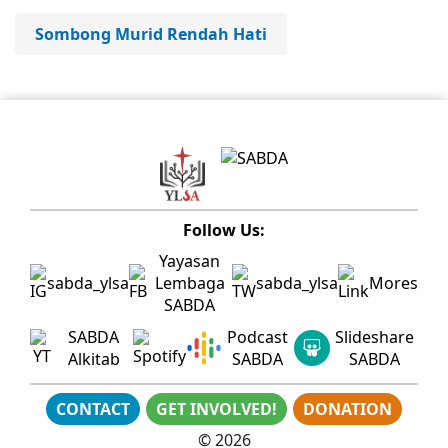
Sombong Murid Rendah Hati
Follow Us:
Yayasan
sabda_ylsa
Lembaga
sabda_ylsa
Mores
SABDA
SABDA
Podcast
Slideshare
Alkitab
SABDA
SABDA
CONTACT
GET INVOLVED!
DONATION
©
2026