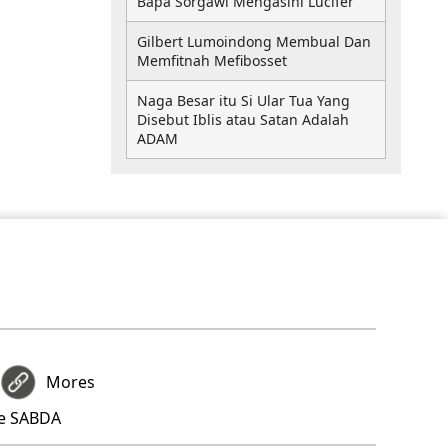
Bapa Sorgawi Mengasihi Lucifer
Gilbert Lumoindong Membual Dan
Memfitnah Mefibosset
Naga Besar itu Si Ular Tua Yang
Disebut Iblis atau Satan Adalah
ADAM
Mores
re SABDA