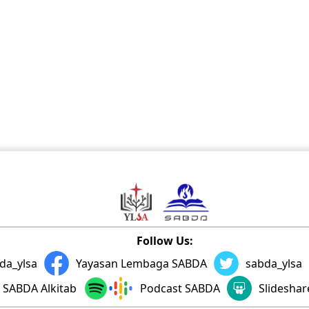
Follow Us:
da_ylsa
Yayasan Lembaga SABDA
sabda_ylsa
SABDA Alkitab
Podcast SABDA
Slidesha