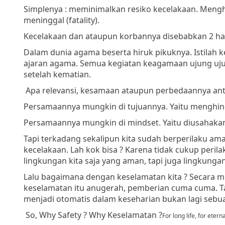
Simplenya : meminimalkan resiko kecelakaan. Menghi
meninggal (fatality).
Kecelakaan dan ataupun korbannya disebabkan 2 hal,
Dalam dunia agama beserta hiruk pikuknya. Istilah k
ajaran agama. Semua kegiatan keagamaan ujung uju
setelah kematian.
Apa relevansi, kesamaan ataupun perbedaannya ant
Persamaannya mungkin di tujuannya. Yaitu menghind
Persamaannya mungkin di mindset. Yaitu diusahakan
Tapi terkadang sekalipun kita sudah berperilaku ama
kecelakaan. Lah kok bisa ? Karena tidak cukup perilak
lingkungan kita saja yang aman, tapi juga lingkungan
Lalu bagaimana dengan keselamatan kita ? Secara mi
keselamatan itu anugerah, pemberian cuma cuma. Ta
menjadi otomatis dalam keseharian bukan lagi sebu
So, Why Safety ? Why Keselamatan ?
For long life, for eternal