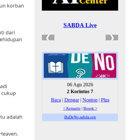
pun korban
ti dari
kehidupan
adi
k cukup
tu adalah
 Heaven.