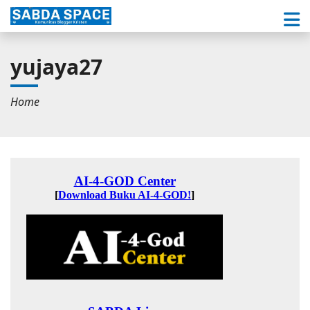
yujaya27
Home